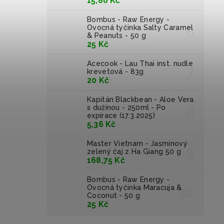
15,80 Kč
Bombus - Raw Energy -
Ovocná tyčinka Salty Caramel
& Peanuts - 50 g
25 Kč
Acecook - Lau Thai inst. nudle
krevetová - 83g
20 Kč
Kapitán Blackbean - Aloe Vera
s dužinou - 250ml - Po
expirace (17.3.2025)
5,36 Kč
Master Vietnam - Jasmínový
zelený čaj z Ha Giang 50 g
168,75 Kč
Bombus - Raw Energy -
Ovocná tyčinka Maracuja &
Coconut - 50 g
25 Kč