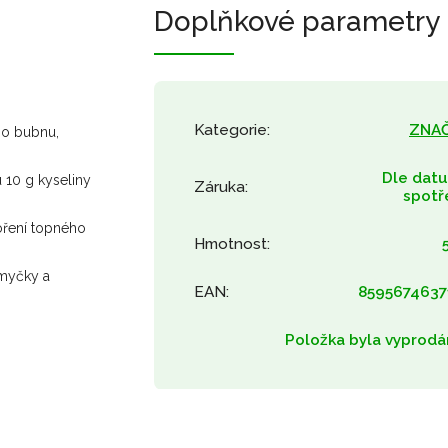
Doplňkové parametry
Kategorie
:
ZNA
ho bubnu,
Dle dat
 10 g kyseliny
Záruka
:
spotř
oření topného
Hmotnost
:
 myčky a
EAN
:
8595674637
Položka byla vyprodá