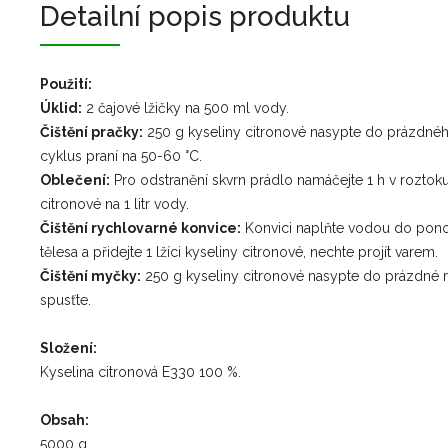
Detailní popis produktu
Použití:
Úklid:
2 čajové lžičky na 500 ml vody.
Čištění pračky:
250 g kyseliny citronové nasypte do prázdné
cyklus praní na 50-60 °C.
Oblečení:
Pro odstranění skvrn prádlo namáčejte 1 h v roztoku
citronové na 1 litr vody.
Čištění rychlovarné konvice:
Konvici naplňte vodou do pon
tělesa a přidejte 1 lžíci kyseliny citronové, nechte projít varem.
Čištění myčky:
250 g kyseliny citronové nasypte do prázdné
spusťte.
Složení:
Kyselina citronová E330 100 %.
Obsah:
5000 g