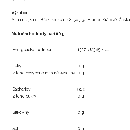
Výrobce:
Allnature, s.r.o., Březhradská 148, 503 32 Hradec Králové, Česká
Nutriční hodnoty na 100 g:
Energetická hodnota
1527 kJ/365 kcal
Tuky
0 g
z toho nasycené mastné kyseliny
0 g
Sacharidy
91 g
z toho cukry
0 g
Bílkoviny
0 g
Sůl
0 g