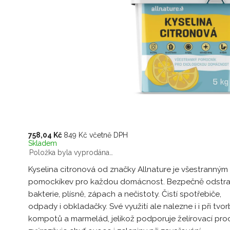
758,04 Kč
849 Kč včetně DPH
Skladem
Položka byla vyprodána…
Kyselina citronová od značky Allnature je všestranným
pomockíkev pro každou domácnost. Bezpečně odstra
bakterie, plísně, zápach a nečistoty. Čistí spotřebiče,
odpady i obkladačky. Své využití ale nalezne i
i
při tvo
kompotů a marmelád, jelikož podporuje želírovací pro