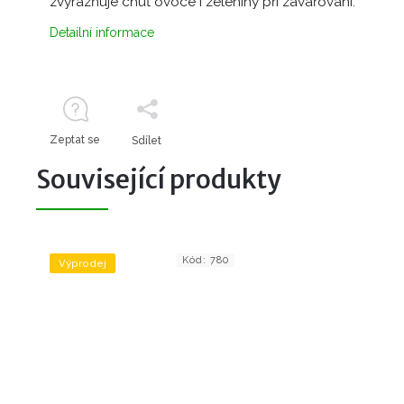
zvýrazňuje chuť ovoce i zeleniny při zavařování.
Detailní informace
Zeptat se
Sdílet
Související produkty
Kód:
780
Výprodej