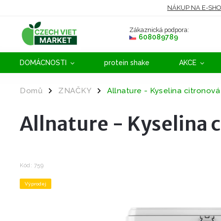
NÁKUP NA E-SH
Zákaznická podpora:
608089789
DOMÁCNOSTI
protein shake
AKCE
Domů
ZNAČKY
Allnature - Kyselina citronová
/
/
Allnature - Kyselina 
Kód:
759
Výprodej