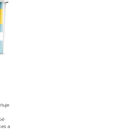
ňuje
rbě
ces a