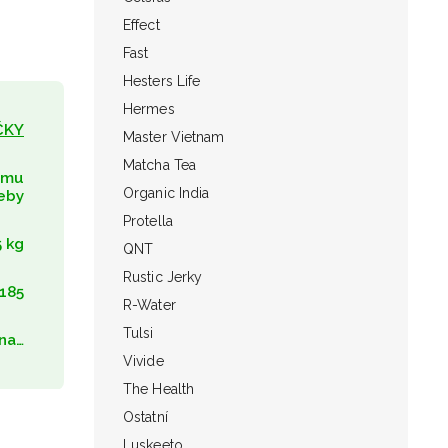
Effect
Fast
Hesters Life
Hermes
ČKY
Master Vietnam
Matcha Tea
umu
Organic India
eby
Protella
5 kg
QNT
Rustic Jerky
185
R-Water
Tulsi
na…
Vivide
The Health
Ostatní
Luskeeto