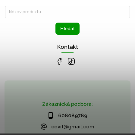
Hledat
Kontakt
Zákaznická podpora:
608089789
cevit@gmail.com