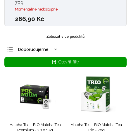
70g
Momentálně nedostupné
266,90 Kč
Zobrazit více produktů
Doporučujeme
Nejlevnější
Otevřít filtr
Nejdražší
Nejprodávanější
Abecedně
Matcha Tea - BIO Matcha Tea
Matcha Tea - BIO Matcha Tea
Premium - 20 x 1,5g
Trio - 70g