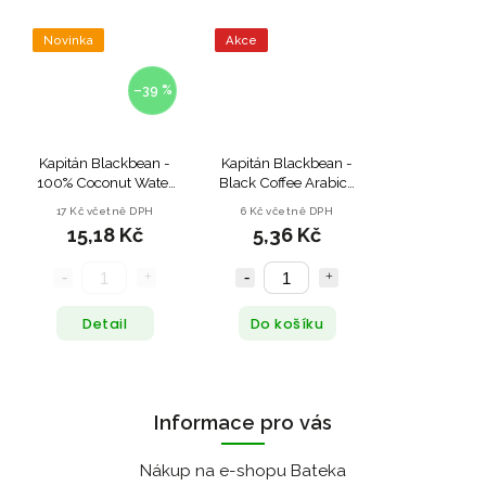
Novinka
Akce
–39 %
Kapitán Blackbean -
Kapitán Blackbean -
100% Coconut Water
Black Coffee Arabica
- 250ml
- 250ml - po expirace
17 Kč včetně DPH
6 Kč včetně DPH
(17.3.2025)
15,18 Kč
5,36 Kč
Detail
Do košíku
Informace pro vás
Nákup na e-shopu Bateka