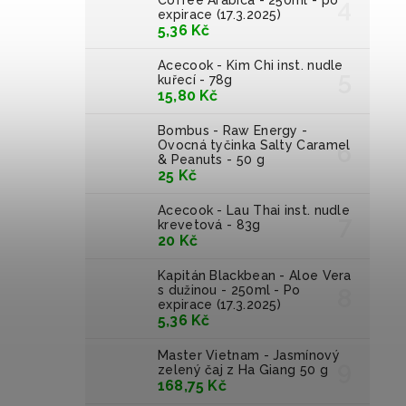
expirace (17.3.2025)
5,36 Kč
Acecook - Kim Chi inst. nudle
kuřecí - 78g
15,80 Kč
Bombus - Raw Energy -
Ovocná tyčinka Salty Caramel
& Peanuts - 50 g
25 Kč
Acecook - Lau Thai inst. nudle
krevetová - 83g
20 Kč
Kapitán Blackbean - Aloe Vera
s dužinou - 250ml - Po
expirace (17.3.2025)
5,36 Kč
Master Vietnam - Jasmínový
zelený čaj z Ha Giang 50 g
168,75 Kč