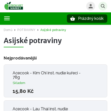
Prázdný košík
Hledat
Domů
POTRAVINY
Asijské potraviny
/
/
Asijské potraviny
Nejprodávanější
Acecook - Kim Chi inst. nudle kuřecí -
78g
Skladem
15,80 Kč
Acecook - Lau Thai inst. nudle