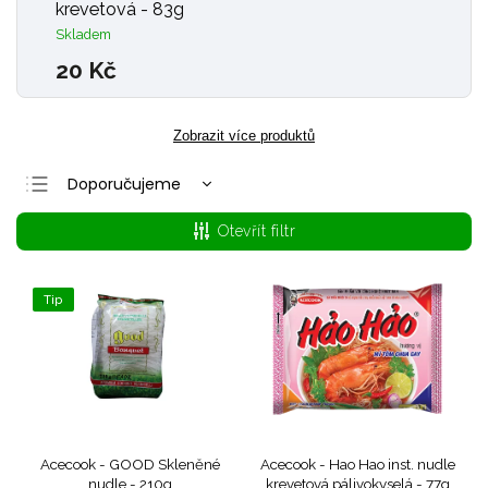
krevetová - 83g
Skladem
20 Kč
Zobrazit více produktů
Doporučujeme
Nejlevnější
Otevřít filtr
Nejdražší
Nejprodávanější
Tip
Abecedně
Acecook - GOOD Skleněné
Acecook - Hao Hao inst. nudle
nudle - 210g
krevetová pálivokyselá - 77g