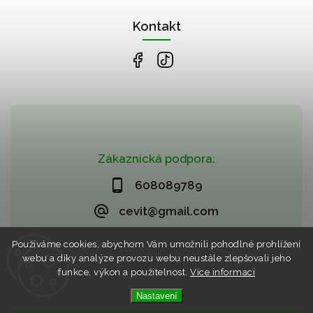
Kontakt
Zákaznická podpora:
608089789
cevit@gmail.com
Používáme cookies, abychom Vám umožnili pohodlné prohlížení
webu a díky analýze provozu webu neustále zlepšovali jeho
funkce, výkon a použitelnost.
Více informací
Nastavení
Copyright 2026
CZECHVIET market (CEVIT)
. Všechna práva
vyhrazena.