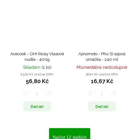
Acecook - OH! Ricey Vlasové
Ajinomoto - Phú Sĩ sojová
nudle - 400g
omáčka - 240 ml
Skladem
(1 ks)
Momentálně nedostupné
63,62 Kč včetně DPH
18,67 Kč včetně DPH
56,80 Kč
16,67 Kč
Detail
Detail
Načíst 12 dalších