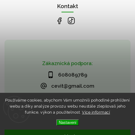
Kontakt
Zákaznická podpora:
608089789
cevit@gmail.com
Používáme cookies, abychom Vám umožnili pohodlné prohlížení
webu a díky analýze provozu webu neustále zlepšovali jeho
funkce, výkon a použitelnost.
Více informací
Nastavení
Copyright 2026
CZECHVIET market (CEVIT)
. Všechna práva
vyhrazena.
Vytvořil
Shoptet
| Design
Shoptak.cz