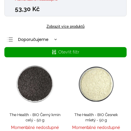
53,30 Kč
Zobrazit více produktů
Doporučujeme
Nejlevnější
Otevřít filtr
Nejdražší
Nejprodávanější
Abecedně
The Health - BIO Černý kmín
The Health - BIO Česnek
celý - 50 g
mletý - 50 g
Momentálně nedostupné
Momentálně nedostupné