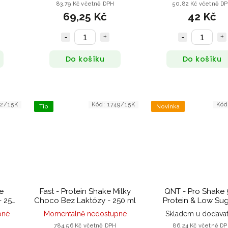
83,79 Kč včetně DPH
50,82 Kč včetně D
69,25 Kč
42 Kč
Do košíku
Do košíku
52/15K
Kód:
1749/15K
Kó
Tip
Novinka
e
Fast - Protein Shake Milky
QNT - Pro Shake 
- 250
Choco Bez Laktózy - 250 ml
Protein & Low Sug
příchutí Belgian Ch
pné
Momentálně nedostupné
Skladem u dodavat
- 500 ml
784,56 Kč včetně DPH
86,24 Kč včetně D