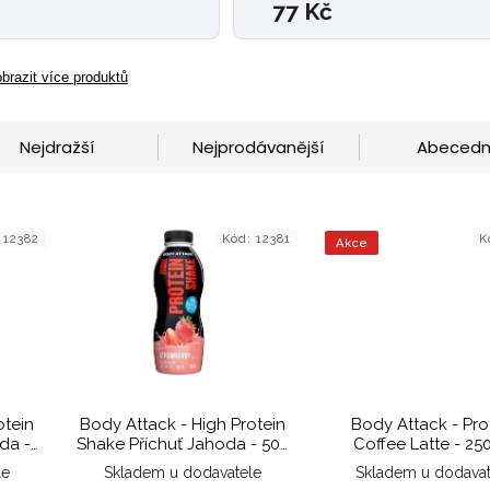
77 Kč
brazit více produktů
Nejdražší
Nejprodávanější
Abeced
:
12382
Kód:
12381
K
Akce
otein
Body Attack - High Protein
Body Attack - Pro
da -
Shake Příchuť Jahoda - 500
Coffee Latte - 25
ml
le
Skladem u dodavatele
Skladem u dodavat