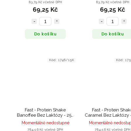
83,79 Kč včetně DPH
83,79 Kč včetně DPH
69,25 Kč
69,25 Kč
Do košíku
Do košíku
Kód:
1746/15K
Kód:
17
Fast - Protein Shake
Fast - Protein Shak
Banoffee Bez Laktózy - 250
Caramel Bez Laktózy 
ml
ml
Momentálně nedostupné
Momentálně nedostu
784,56 Kč včetně DPH
784,56 Kč včetně DPH