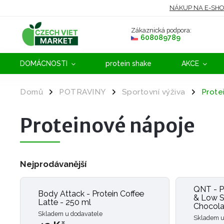
NÁKUP NA E-SH
Zákaznická podpora:
608089789
DOMÁCNOSTI
protein shake
AKCE
Domů
POTRAVINY
Sportovní výživa
Prote
/
/
/
Proteinové nápoje
Nejprodávanější
QNT - P
Body Attack - Protein Coffee
& Low Su
Latte - 250 ml
Chocola
Skladem u dodavatele
Skladem u