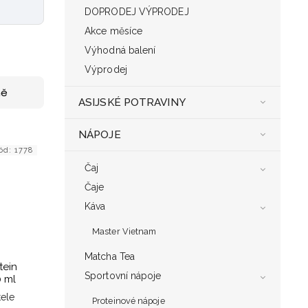
DOPRODEJ VÝPRODEJ
Akce měsíce
Výhodná balení
Výprodej
ně
ASIJSKÉ POTRAVINY
NÁPOJE
ód:
1778
Čaj
Čaje
Káva
Master Vietnam
Matcha Tea
tein
Sportovní nápoje
0 ml
ele
Proteinové nápoje