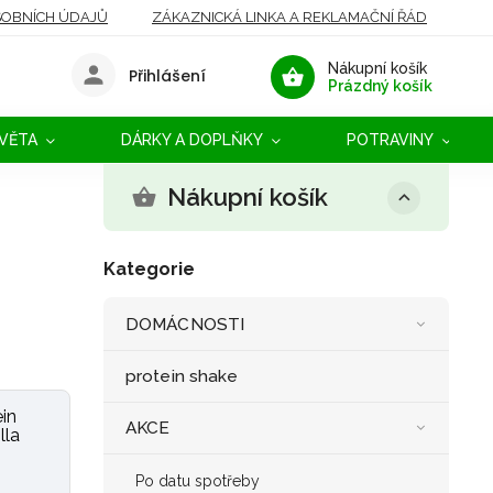
OBNÍCH ÚDAJŮ
ZÁKAZNICKÁ LINKA A REKLAMAČNÍ ŘÁD
Nákupní košík
Přihlášení
Prázdný košík
SVĚTA
DÁRKY A DOPLŇKY
POTRAVINY
Nákupní košík
Kategorie
DOMÁCNOSTI
protein shake
in
AKCE
lla
Po datu spotřeby