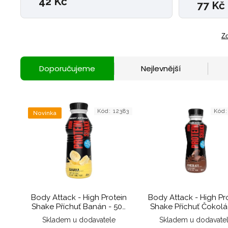
42 Kč
77 Kč
Zo
Doporučujeme
Nejlevnější
Kód:
12383
Kód
Novinka
Body Attack - High Protein
Body Attack - High Pr
Shake Příchuť Banán - 500
Shake Příchuť Čokolá
ml
500 ml
Skladem u dodavatele
Skladem u dodavate