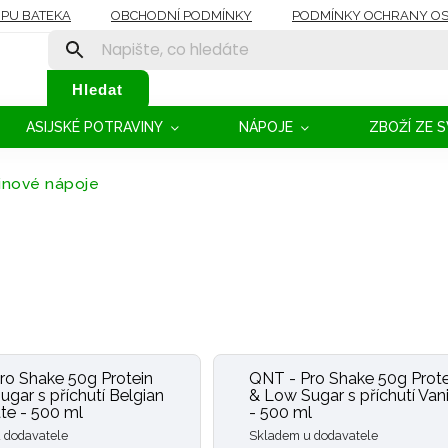
OPU BATEKA
OBCHODNÍ PODMÍNKY
PODMÍNKY OCHRANY OS
Hledat
ASIJSKÉ POTRAVINY
NÁPOJE
ZBOŽÍ ZE 
inové nápoje
ro Shake 50g Protein
QNT - Pro Shake 50g Prote
gar s příchutí Belgian
& Low Sugar s příchutí Vani
te - 500 ml
- 500 ml
 dodavatele
Skladem u dodavatele