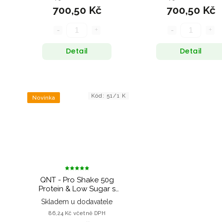
700,50 Kč
700,50 Kč
Detail
Detail
Kód:
51/1 K
Novinka
QNT - Pro Shake 50g
Protein & Low Sugar s
příchutí Vanilla - 500 ml
Skladem u dodavatele
86,24 Kč včetně DPH