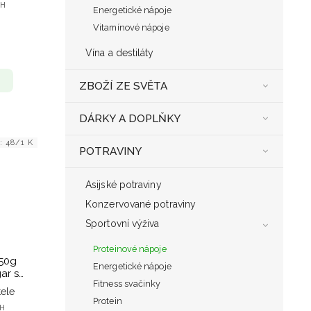
PH
Energetické nápoje
Vitamínové nápoje
Vína a destiláty
ZBOŽÍ ZE SVĚTA
DÁRKY A DOPLŇKY
d:
48/1 K
POTRAVINY
Asijské potraviny
Konzervované potraviny
Sportovní výživa
Proteinové nápoje
50g
Energetické nápoje
ar s
Fitness svačinky
ocolate
ele
Protein
PH