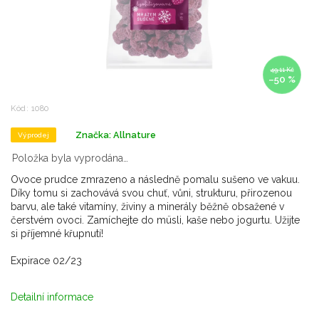
49,11 Kč
–50 %
Kód:
1080
Značka:
Allnature
Výprodej
Položka byla vyprodána…
Ovoce prudce zmrazeno a následně pomalu sušeno ve vakuu.
Díky tomu si zachovává svou chuť, vůni, strukturu, přirozenou
barvu, ale také vitamíny, živiny a minerály běžně obsažené v
čerstvém ovoci. Zamíchejte do müsli, kaše nebo jogurtu. Užijte
si příjemné křupnutí!
Expirace 02/23
Detailní informace