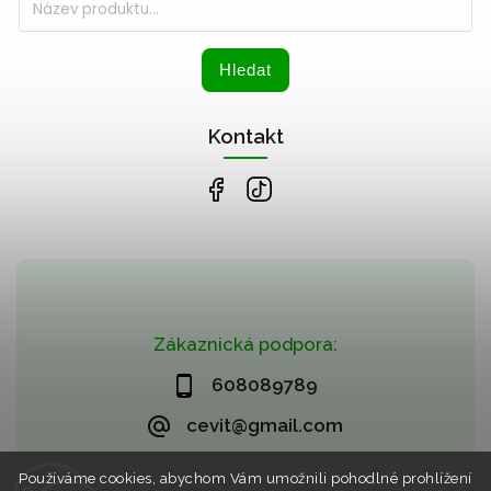
Hledat
Kontakt
Zákaznická podpora:
608089789
cevit@gmail.com
Používáme cookies, abychom Vám umožnili pohodlné prohlížení