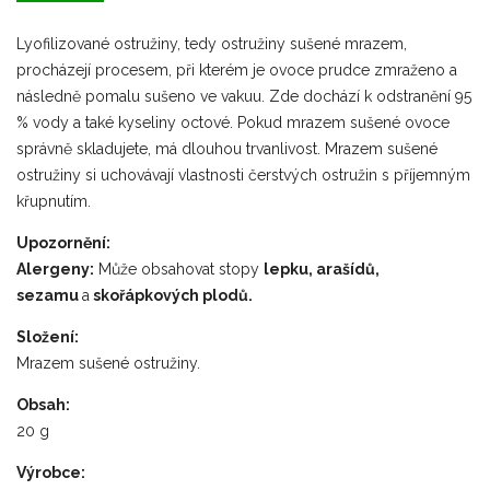
Lyofilizované ostružiny, tedy ostružiny sušené mrazem,
procházejí procesem, při kterém je ovoce prudce zmraženo a
následně pomalu sušeno ve vakuu. Zde dochází k odstranění 95
% vody a také kyseliny octové. Pokud mrazem sušené ovoce
správně skladujete, má dlouhou trvanlivost. Mrazem sušené
ostružiny si uchovávají vlastnosti čerstvých ostružin s příjemným
křupnutím.
Upozornění:
Alergeny:
Může obsahovat stopy
lepku, arašídů,
sezamu
a
skořápkových plodů.
Složení:
Mrazem sušené ostružiny.
Obsah:
20 g
Výrobce: