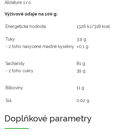
Allnature s.r.o.
Výživové údaje na 100 g:
Energetická hodnota
1326 kJ/318 kcal
Tuky
3,9 g
- z toho nasycené mastné kyseliny
<0,1 g
Sacharidy
81 g
- z toho cukry
39 g
Bílkoviny
11 g
Sůl
0,02 g
Doplňkové parametry