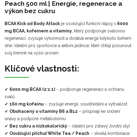
Peach 500 ml | Energie, regenerace a
výkon bez cukru
BCAA Kick od Body Attack
je osvěžující funkční nápoj s
6000
mg BCAA, kofeinem a vitamíny
, který podporuje svalovou
regeneraci, zvyšuje výkonnost a dodává energii kdykoliv během
dne. Ideální pro sportovce a aktivní jedince, kteří chtějí posunout
svůj trénink na vyšší úroveň.
Klíčové vlastnosti:
✔
6000 mg BCAA (2:1:1)
– podporuje regeneraci a ochranu
svalů
✔
160 mg kofeinu
– zvyšuje energii, soustředění a vytrvalost
✔
Obohacený o vitamíny B6 a B12
– přispívají ke snížení
únavy a podpoře metabolismu
✔
Bez cukru a nízkokalorický
– ideální pro zdravý životní styl
✔
Osvěžující příchuť White Tea / Peach
– skvělá kombinace