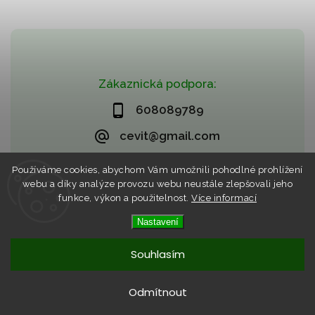
Zákaznická podpora:
608089789
cevit@gmail.com
Používáme cookies, abychom Vám umožnili pohodlné prohlížení
webu a díky analýze provozu webu neustále zlepšovali jeho
funkce, výkon a použitelnost.
Více informací
Nastavení
Copyright 2026
CZECHVIET market (CEVIT)
. Všechna práva
vyhrazena.
Vytvořil
Shoptet
| Design
Shoptak.cz
Souhlasím
Odmítnout
Nyní můžete využít možnosti předrezervace pro dopravu
zboží až k Vám domů s BATEKA!