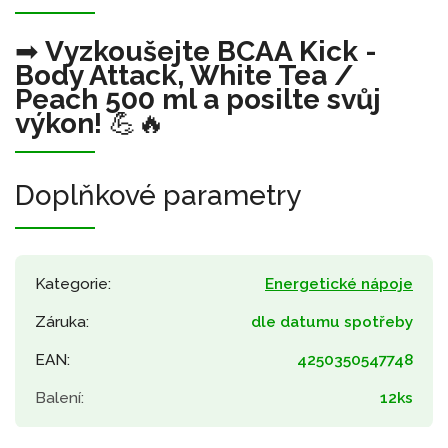
➡
Vyzkoušejte BCAA Kick -
Body Attack, White Tea /
Peach 500 ml a posilte svůj
výkon!
💪🔥
Doplňkové parametry
Kategorie
:
Energetické nápoje
Záruka
:
dle datumu spotřeby
EAN
:
4250350547748
Balení
:
12ks