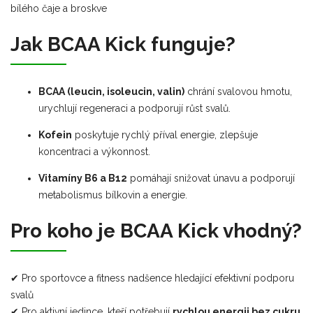
bílého čaje a broskve
Jak BCAA Kick funguje?
BCAA (leucin, isoleucin, valin)
chrání svalovou hmotu,
urychlují regeneraci a podporují růst svalů.
Kofein
poskytuje rychlý příval energie, zlepšuje
koncentraci a výkonnost.
Vitamíny B6 a B12
pomáhají snižovat únavu a podporují
metabolismus bílkovin a energie.
Pro koho je BCAA Kick vhodný?
✔ Pro sportovce a fitness nadšence hledající efektivní podporu
svalů
✔ Pro aktivní jedince, kteří potřebují
rychlou energii bez cukru