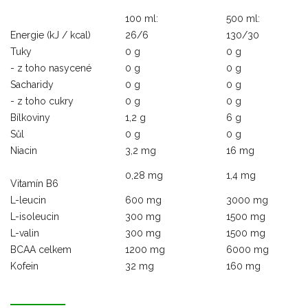
100 ml:
500 ml:
Energie (kJ / kcal)
26/6
130/30
Tuky
0 g
0 g
- z toho nasycené
0 g
0 g
Sacharidy
0 g
0 g
- z toho cukry
0 g
0 g
Bílkoviny
1,2 g
6 g
Sůl
0 g
0 g
Niacin
3,2 mg
16 mg
0,28 mg
1,4 mg
Vitamín B6
L-leucin
600 mg
3000 mg
L-isoleucin
300 mg
1500 mg
L-valin
300 mg
1500 mg
BCAA celkem
1200 mg
6000 mg
Kofein
32 mg
160 mg