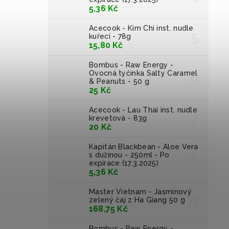
5,36 Kč
Acecook - Kim Chi inst. nudle
kuřecí - 78g
15,80 Kč
Bombus - Raw Energy -
Ovocná tyčinka Salty Caramel
& Peanuts - 50 g
25 Kč
Acecook - Lau Thai inst. nudle
krevetová - 83g
20 Kč
Kapitán Blackbean - Aloe Vera
s dužinou - 250ml - Po
expirace (17.3.2025)
5,36 Kč
Master Vietnam - Jasmínový
zelený čaj z Ha Giang 50 g
168,75 Kč
Bombus - Raw Energy -