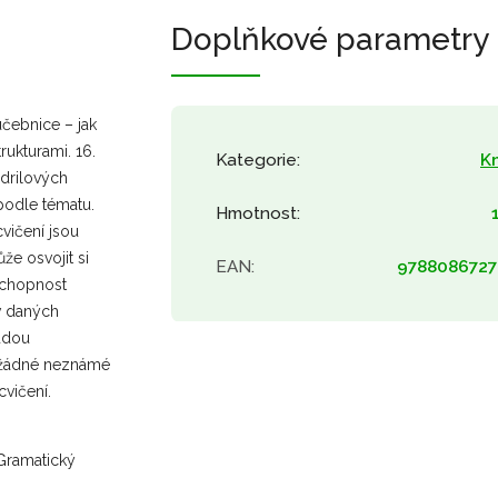
Doplňkové parametry
učebnice – jak
rukturami. 16.
Kategorie
:
Kn
drilových
 podle tématu.
Hmotnost
:
vičení jsou
že osvojit si
EAN
:
9788086727
 schopnost
v daných
udou
í žádné neznámé
vičení.
Gramatický