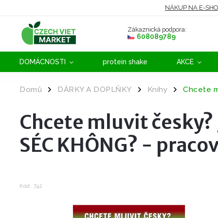
NÁKUP NA E-SH
Zákaznická podpora:
608089789
DOMÁCNOSTI
protein shake
AKCE
Domů
DÁRKY A DOPLŇKY
Knihy
Chcete m
/
/
/
Chcete mluvit česky
SÉC KHÔNG? - pracovn
Kód:
742