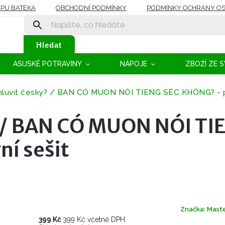
OPU BATEKA
OBCHODNÍ PODMÍNKY
PODMÍNKY OCHRANY OS
Hledat
ASIJSKÉ POTRAVINY
NÁPOJE
ZBOŽÍ ZE 
luvit česky? / BAN CÓ MUON NÓI TIENG SÉC KHÔNG? - p
? / BAN CÓ MUON NÓI TI
í sešit
Značka:
Maste
399 Kč
399 Kč včetně DPH