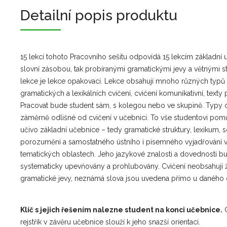
Detailní popis produktu
15 lekcí tohoto Pracovního sešitu odpovídá 15 lekcím základní 
slovní zásobou, tak probíranými gramatickými jevy a větnými st
lekce je lekce opakovací. Lekce obsahují mnoho různých typů 
gramatických a lexikálních cvičení, cvičení komunikativní, texty
Pracovat bude student sám, s kolegou nebo ve skupině. Typy c
záměrně odlišné od cvičení v učebnici. To vše studentovi pomů
učivo základní učebnice – tedy gramatické struktury, lexikum,
porozumění a samostatného ústního i písemného vyjadřování 
tematických oblastech. Jeho jazykové znalosti a dovednosti b
systematicky upevňovány a prohlubovány. Cvičení neobsahuj
gramatické jevy, neznámá slova jsou uvedena přímo u daného c
Klíč s jejich řešením nalezne student na konci učebnice.
rejstřík v závěru učebnice slouží k jeho snazší orientaci.