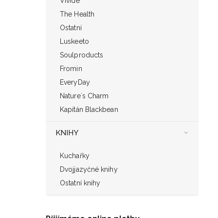
Vivide
The Health
Ostatní
Luskeeto
Soulproducts
Fromin
EveryDay
Nature´s Charm
Kapitán Blackbean
KNIHY
Kuchařky
Dvojjazyčné knihy
Ostatní knihy