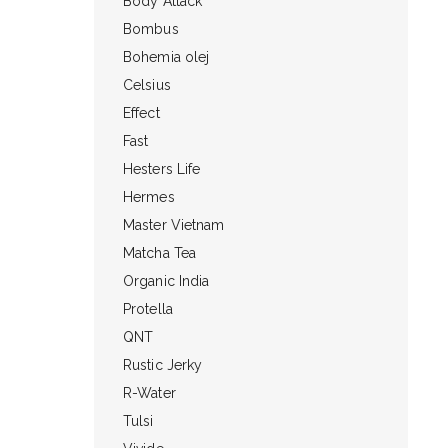
Body Attack
Bombus
Bohemia olej
Celsius
Effect
Fast
Hesters Life
Hermes
Master Vietnam
Matcha Tea
Organic India
Protella
QNT
Rustic Jerky
R-Water
Tulsi