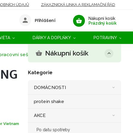
OBNÍCH ÚDAJŮ
ZÁKAZNICKÁ LINKA A REKLAMAČNÍ ŘÁD
Nákupní košík
Přihlášení
Prázdný košík
SVĚTA
DÁRKY A DOPLŇKY
POTRAVINY
Nákupní košík
racovní sešit
ENG
Kategorie
DOMÁCNOSTI
protein shake
AKCE
r Vietnam
Po datu spotřeby