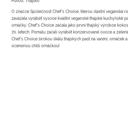
Původ: Thajsko
O značce
Společnost Chef's Choice, kterou vlastní veganská ro
zavázala vyrábět vysoce kvalitní veganské thajské kuchyňské p
omáčky.
Chef's Choice začala jako první thajský výrobce kok
70. letech.
Pomalu začali vyrábět konzervované ovoce a zeleni
Chef's Choice širokou škálu thajských past na vaření, omáček a 
oceněnou chilli omáčkou!