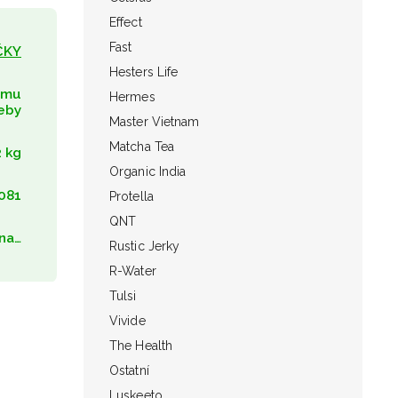
Effect
Fast
ČKY
Hesters Life
umu
Hermes
eby
Master Vietnam
Matcha Tea
2 kg
Organic India
081
Protella
QNT
na…
Rustic Jerky
R-Water
Tulsi
Vivide
The Health
Ostatní
Luskeeto