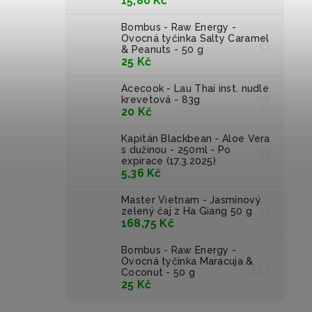
15,80 Kč
Bombus - Raw Energy -
Ovocná tyčinka Salty Caramel
& Peanuts - 50 g
25 Kč
Acecook - Lau Thai inst. nudle
krevetová - 83g
20 Kč
Kapitán Blackbean - Aloe Vera
s dužinou - 250ml - Po
expirace (17.3.2025)
5,36 Kč
Master Vietnam - Jasmínový
zelený čaj z Ha Giang 50 g
168,75 Kč
Bombus - Raw Energy -
Ovocná tyčinka Maracuja &
Coconut - 50 g
25 Kč