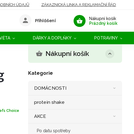
OBNÍCH ÚDAJŮ
ZÁKAZNICKÁ LINKA A REKLAMAČNÍ ŘÁD
Nákupní košík
Přihlášení
Prázdný košík
SVĚTA
DÁRKY A DOPLŇKY
POTRAVINY
Nákupní košík
g
Kategorie
DOMÁCNOSTI
protein shake
efs Choice
AKCE
Po datu spotřeby