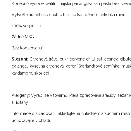
Konečně vysoce kvalitní thajská panangská kari pasta bez kreve
Vytvořte autentické chutné thajské kari během několika minut!
100% veganské.
Žádné MSG.
Bez konzervantů.
Složení:
Citronová tráva, cukr, červené chilli, sůl, česnek, cibule
galangal, kyselina citronová, koření (koriandrové semínko, mušk
kardamom, skořice)
Alergeny: Vyrábí se v továrně, která zpracovává arašídy, seza
siřičitany.
Informace o skladování: Skladujte na chladném a suchém místě
uchovávejte v chladu.