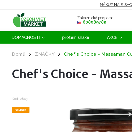
NÁKUP NA E-SH
Zákaznická podpora:
608089789
DOMÁCNOSTI
protein shake
AKCE
Domů
ZNAČKY
Chef's Choice - Massaman Cu
/
/
Chef's Choice - Mass
Kód:
2803
Novinka