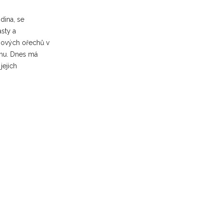
dina, se
asty a
osových ořechů v
nu.
Dnes má
jejich