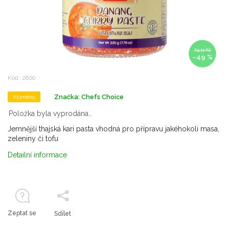
74,11 Kč
–49 %
Kód:
2800
Značka:
Chefs Choice
Výprodej
Položka byla vyprodána…
Jemnější thajská kari pasta vhodná pro přípravu jakéhokoli masa,
zeleniny či tofu
Detailní informace
Zeptat se
Sdílet