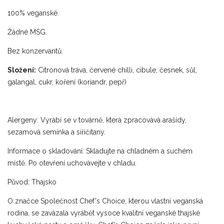
100% veganské.
Žádné MSG.
Bez konzervantů.
Složení:
Citronová tráva, červené chilli, cibule, česnek, sůl,
galangal, cukr, koření (koriandr, pepř)
Alergeny: Vyrábí se v továrně, která zpracovává arašídy,
sezamová semínka a siřičitany.
Informace o skladování: Skladujte na chladném a suchém
místě.
Po otevření uchovávejte v chladu.
Původ: Thajsko
O značce
Společnost Chef's Choice, kterou vlastní veganská
rodina, se zavázala vyrábět vysoce kvalitní veganské thajské