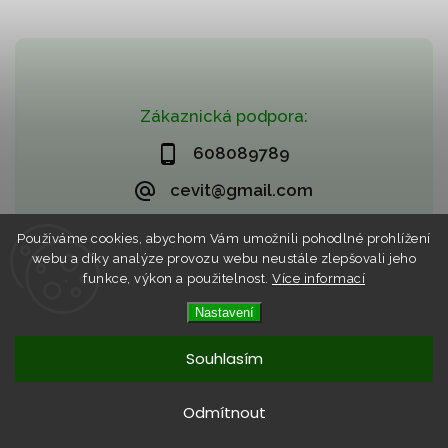
Zákaznická podpora:
608089789
cevit@gmail.com
Používáme cookies, abychom Vám umožnili pohodlné prohlížení
webu a díky analýze provozu webu neustále zlepšovali jeho
funkce, výkon a použitelnost.
Více informací
Nastavení
Copyright 2026
CZECHVIET market (CEVIT)
. Všechna práva
vyhrazena.
Vytvořil
Shoptet
| Design
Shoptak.cz
Souhlasím
Odmítnout
Nyní můžete využít možnosti předrezervace pro dopravu
zboží až k Vám domů s BATEKA!