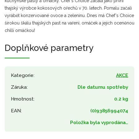
kuchyňské pasty a omáčky.
Chef's Choice začala jako první
thajský výrobce kokosových ořechů v 70. letech.
Pomalu začali
vyrábět konzervované ovoce a zeleninu.
Dnes má Chef's Choice
širokou škálu thajských past na vaření, omáček a jejich oceněnou
chilli omáčkou!
Doplňkové parametry
Kategorie
:
AKCE
Záruka
:
Dle datumu spotřeby
Hmotnost
:
0.2 kg
EAN
:
(0)93856994074
Položka byla vyprodána…