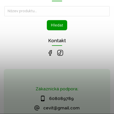
Hledat
Kontakt
Zákaznická podpora:
608089789
cevit@gmail.com