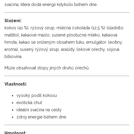
svačina, která dodá energii kdykoliv během dne.
Složení:
kokos (41 %), rýžový sirup, mléčná čokoláda (12,5 %) (sladidlo:
maltitol; kakaové máslo, sušené plnotučné mléko, kakaová
hmota, kakao se sníženým obsahem tuku, emulgátor: lecitiny;
aroma), sušený rýžový sirup, arašídy, lískové ořechy, sójová
bílkovina
Může obsahovat stopy jiných druhů ořechů.
Vlastnosti:
vysoký podíl kokosu
exotická chuť
ideální svačina na cesty
zdroj energie během dne
Hmotnost: