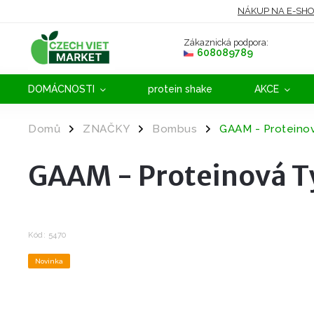
NÁKUP NA E-SH
Zákaznická podpora:
608089789
DOMÁCNOSTI
protein shake
AKCE
Domů
ZNAČKY
Bombus
GAAM - Proteino
/
/
/
GAAM - Proteinová T
Kód:
5470
Novinka