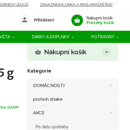
OBNÍCH ÚDAJŮ
ZÁKAZNICKÁ LINKA A REKLAMAČNÍ ŘÁD
Nákupní košík
Přihlášení
Prázdný košík
SVĚTA
DÁRKY A DOPLŇKY
POTRAVINY
Nákupní košík
5 g
Kategorie
DOMÁCNOSTI
protein shake
čka:
GAAM
AKCE
Po datu spotřeby