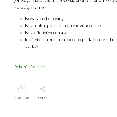
jen když máte chuť na něco sladkého a lahodného 
zdravější formě.
Bohatá na bílkoviny
Bez lepku, pšenice a palmového oleje
Bez přidaného cukru
Ideální po tréninku nebo pro potlačení chuti na
sladké
Detailní informace
Zeptat se
Sdílet