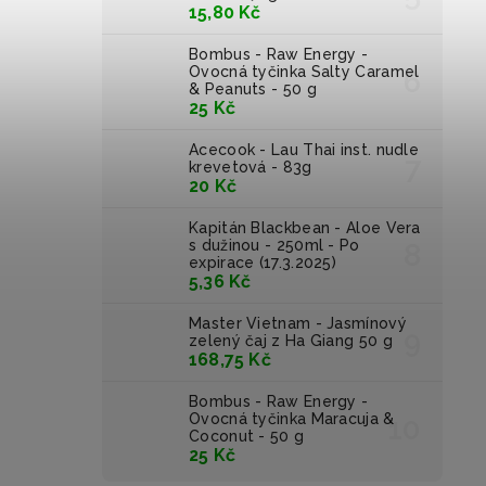
15,80 Kč
Bombus - Raw Energy -
Ovocná tyčinka Salty Caramel
& Peanuts - 50 g
25 Kč
Acecook - Lau Thai inst. nudle
krevetová - 83g
20 Kč
Kapitán Blackbean - Aloe Vera
s dužinou - 250ml - Po
expirace (17.3.2025)
5,36 Kč
Master Vietnam - Jasmínový
zelený čaj z Ha Giang 50 g
168,75 Kč
Bombus - Raw Energy -
Ovocná tyčinka Maracuja &
Coconut - 50 g
25 Kč