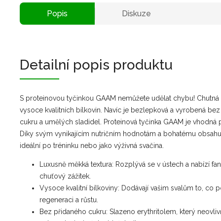
Popis
Diskuze
Detailní popis produktu
S proteinovou tyčinkou GAAM nemůžete udělat chybu! Chutná s
vysoce kvalitních bílkovin. Navíc je bezlepková a vyrobená be
cukru a umělých sladidel. Proteinová tyčinka GAAM je vhodná 
Díky svým vynikajícím nutričním hodnotám a bohatému obsahu 
ideální po tréninku nebo jako výživná svačina.
Luxusně měkká textura: Rozplývá se v ústech a nabízí fan
chuťový zážitek.
Vysoce kvalitní bílkoviny: Dodávají vašim svalům to, co p
regeneraci a růstu.
Bez přidaného cukru: Slazeno erythritolem, který neovliv