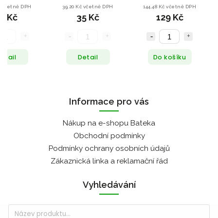
20g
č včetně DPH
39,20 Kč včetně DPH
144,48 Kč včetně DPH
5 Kč
35 Kč
129 Kč
etail
Detail
Do košíku
Informace pro vás
Nákup na e-shopu Bateka
Obchodní podmínky
Podmínky ochrany osobních údajů
Zákaznická linka a reklamační řád
Vyhledávání