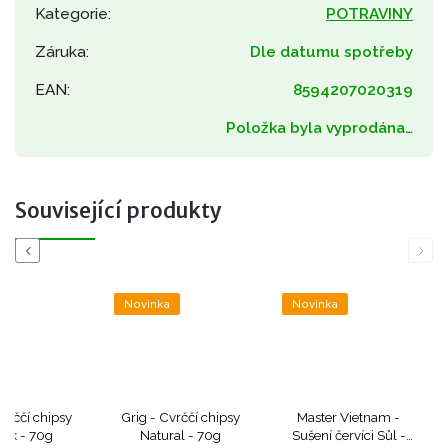
Kategorie
:
POTRAVINY
Záruka
:
Dle datumu spotřeby
EAN
:
8594207020319
Položka byla vyprodána…
Související produkty
Previous
Next
a
Novinka
Novinka
Cvrččí chipsy
Grig - Cvrččí chipsy
Master Vietnam -
ek - 70g
Natural - 70g
Sušení červíci Sůl -