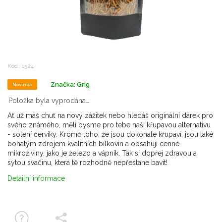
Kód:
1524
Značka:
Grig
Novinka
Položka byla vyprodána…
Ať už máš chuť na nový zážitek nebo hledáš originální dárek pro
svého známého, měli bysme pro tebe naši křupavou alternativu
- solení červíky. Kromě toho, že jsou dokonale křupaví, jsou také
bohatým zdrojem kvalitních bílkovin a obsahují cenné
mikroživiny, jako je železo a vápník. Tak si dopřej zdravou a
sytou svačinu, která tě rozhodně nepřestane bavit!
Detailní informace