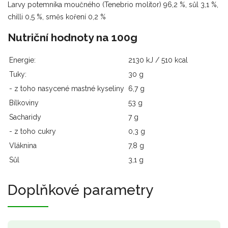
Larvy potemníka moučného (Tenebrio molitor) 96,2 %, sůl 3,1 %,
chilli 0,5 %, směs koření 0,2 %
Nutriční hodnoty na 100g
Energie:
2130 kJ / 510 kcal
Tuky:
30 g
- z toho nasycené mastné kyseliny
6,7 g
Bílkoviny
53 g
Sacharidy
7 g
- z toho cukry
0,3 g
Vláknina
7,8 g
Sůl
3,1 g
Doplňkové parametry