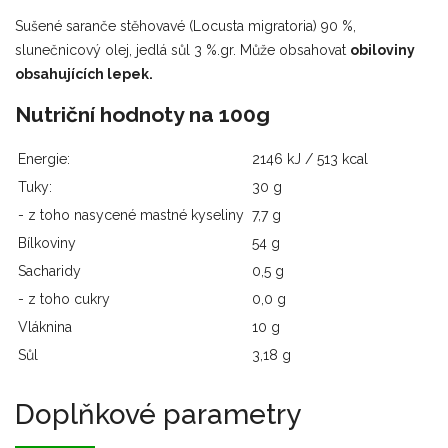
Sušené saranče stěhovavé (Locusta migratoria) 90 %,
slunečnicový olej, jedlá sůl 3 %.gr. Může obsahovat
obiloviny
obsahujících lepek.
Nutriční hodnoty na 100g
Energie:
2146 kJ / 513 kcal
Tuky:
30 g
- z toho nasycené mastné kyseliny
7,7 g
Bílkoviny
54 g
Sacharidy
0,5 g
- z toho cukry
0,0 g
Vláknina
10 g
Sůl
3,18 g
Doplňkové parametry