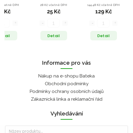
20 g
č včetně DPH
28 Kč včetně DPH
144,48 Kč včetně DPH
5 Kč
25 Kč
129 Kč
etail
Detail
Detail
Informace pro vás
Nákup na e-shopu Bateka
Obchodní podmínky
Podmínky ochrany osobních údajů
Zákaznická linka a reklamační řád
Vyhledávání