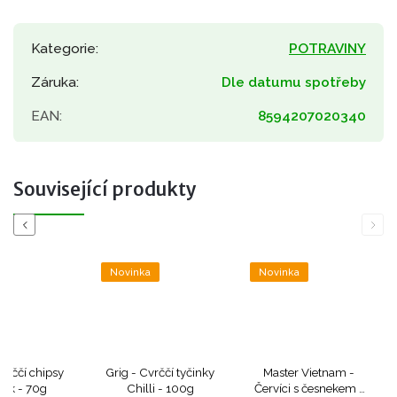
Kategorie
:
POTRAVINY
Záruka
:
Dle datumu spotřeby
EAN
:
8594207020340
Související produkty
Previous
Next
a
Novinka
Novinka
Cvrččí chipsy
Grig - Cvrččí tyčinky
Master Vietnam -
ek - 70g
Chilli - 100g
Červíci s česnekem -