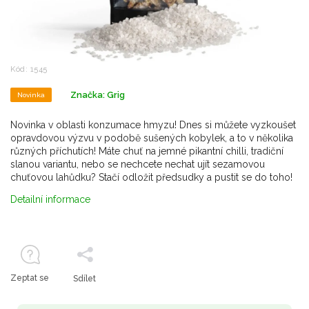
Kód:
1545
Značka:
Grig
Novinka
Novinka v oblasti konzumace hmyzu! Dnes si můžete vyzkoušet
opravdovou výzvu v podobě sušených kobylek, a to v několika
různých příchutích! Máte chuť na jemné pikantní chilli, tradiční
slanou variantu, nebo se nechcete nechat ujít sezamovou
chuťovou lahůdku? Stačí odložit předsudky a pustit se do toho!
Detailní informace
Zeptat se
Sdílet