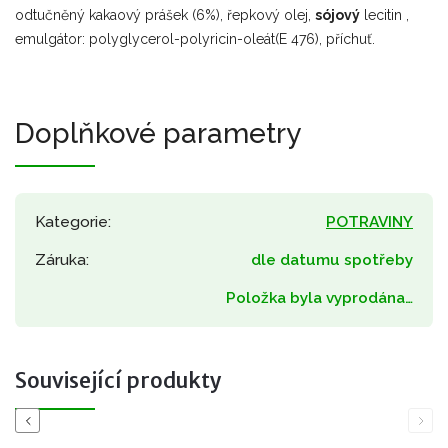
odtučněný kakaový
prášek (6%), řepkový olej,
sójový
lecitin ,
emulgátor: polyglycerol-polyricin-oleát(E 476),
příchuť.
Doplňkové parametry
Kategorie
:
POTRAVINY
Záruka
:
dle datumu spotřeby
Položka byla vyprodána…
Související produkty
Previous
Next