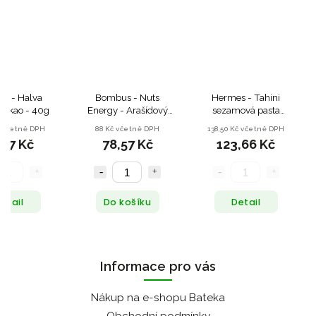
s - Halva
Bombus - Nuts
Hermes - Tahini
Kakao - 40g
Energy - Arašídový
sezamová pasta
krém s hořkou
Celozrnná - 300 g
č včetně DPH
88 Kč včetně DPH
138,50 Kč včetně DPH
čokoládou a
,17 Kč
78,57 Kč
123,66 Kč
kakaovými boby -
300 g
etail
Do košíku
Detail
Informace pro vás
Nákup na e-shopu Bateka