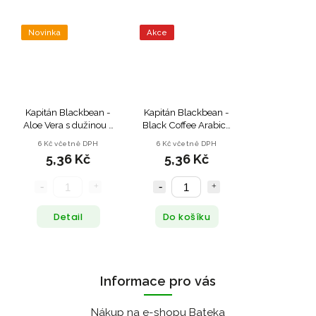
Novinka
Akce
Kapitán Blackbean -
Kapitán Blackbean -
Aloe Vera s dužinou -
Black Coffee Arabica
250ml - Po expirace
- 250ml - po expirace
6 Kč včetně DPH
6 Kč včetně DPH
(17.3.2025)
(17.3.2025)
5,36 Kč
5,36 Kč
Detail
Do košíku
Informace pro vás
Nákup na e-shopu Bateka