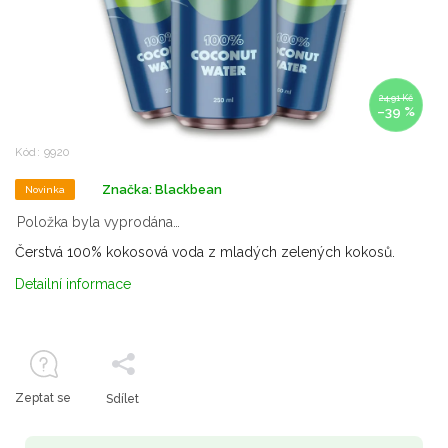
24,91 Kč
–39 %
Kód:
9920
Značka:
Blackbean
Novinka
Položka byla vyprodána…
Čerstvá 100% kokosová voda z mladých zelených kokosů.
Detailní informace
Zeptat se
Sdílet