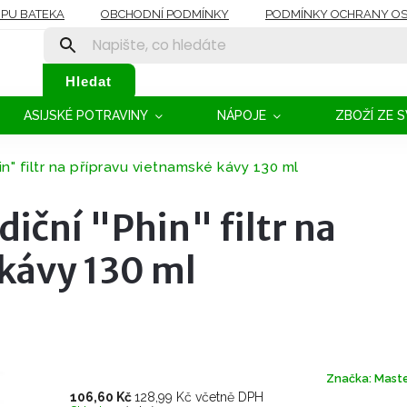
OPU BATEKA
OBCHODNÍ PODMÍNKY
PODMÍNKY OCHRANY OS
Hledat
ASIJSKÉ POTRAVINY
NÁPOJE
ZBOŽÍ ZE 
n" filtr na přípravu vietnamské kávy 130 ml
iční "Phin" filtr na
kávy 130 ml
Značka:
Maste
106,60 Kč
128,99 Kč včetně DPH