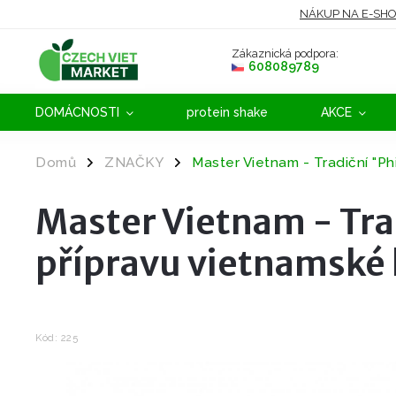
NÁKUP NA E-SH
Zákaznická podpora:
608089789
DOMÁCNOSTI
protein shake
AKCE
Domů
ZNAČKY
Master Vietnam - Tradiční "Phi
/
/
Master Vietnam - Trad
přípravu vietnamské 
Kód:
225