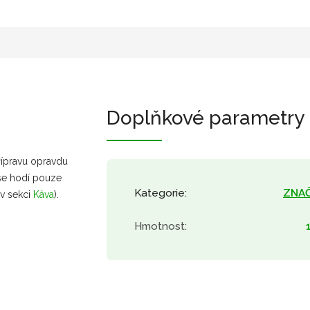
Doplňkové parametry
přípravu opravdu
 se hodí pouze
Kategorie
:
ZNA
 v sekci
Káva
).
Hmotnost
: