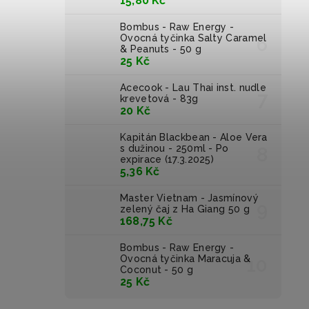
15,80 Kč
Bombus - Raw Energy -
Ovocná tyčinka Salty Caramel
& Peanuts - 50 g
25 Kč
Acecook - Lau Thai inst. nudle
krevetová - 83g
20 Kč
Kapitán Blackbean - Aloe Vera
s dužinou - 250ml - Po
expirace (17.3.2025)
5,36 Kč
Master Vietnam - Jasmínový
zelený čaj z Ha Giang 50 g
168,75 Kč
Bombus - Raw Energy -
Ovocná tyčinka Maracuja &
Coconut - 50 g
25 Kč