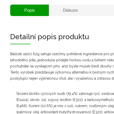
Popis
Diskuze
Detailní popis produktu
Balíček vážící 62g sahuje všechny potřebné ingredience pro př
lahodného jídla; jednoduše přidejte horkou vodu a během někol
pochutnáte na vynikajícím pho, aniž byste museli trávit dlouhý 
Tento výrobek představuje výbornou alternativu k běžným rych
poskytující nejen výjimečnou chuť, ale i vyváženou a zdravou st
Složení těchto rýžových nudlí (79.4%) zahrnuje rýži, oxidov
(E1404), škrob, sůl, sojový lecithin (E322), a karboxymethyl
(E466). Koření (20.6%) je mix s solí, cukrem, rostlinným ol
(palmový olej, antioxidant butylhydroxyanisol (E320), antiox