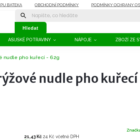
OPU BATEKA
OBCHODNÍ PODMÍNKY
PODMÍNKY OCHRANY OS
Hledat
ASIJSKÉ POTRAVINY
NÁPOJE
ZBOŽÍ ZE 
vé nudle pho kuřecí - 62g
rýžové nudle pho kuřecí
Značk
21,43 Kč
24 Kč včetně DPH