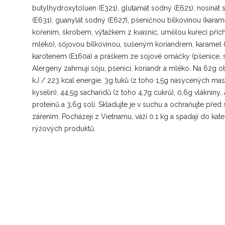
butylhydroxytoluen (E321), glutamát sodný (E621), nosinát
(E631), guanylát sodný (E627), pšeničnou bílkovinou (karame
kořením, škrobem, výtažkem z kvasnic, umělou kuřecí přích
mléko), sójovou bílkovinou, sušeným koriandrem, karamel (
karotenem (E160a) a práškem ze sojové omáčky (pšenice, 
Alergeny zahrnují sóju, pšenici, koriandr a mléko. Na 62g o
kJ / 223 kcal energie, 3g tuků (z toho 1,5g nasycených ma
kyselin), 44,5g sacharidů (z toho 4,7g cukrů), 0,6g vlákniny,
proteinů a 3,6g soli. Skladujte je v suchu a ochraňujte před
zářením. Pocházejí z Vietnamu, váží 0.1 kg a spadají do kat
rýžových produktů.