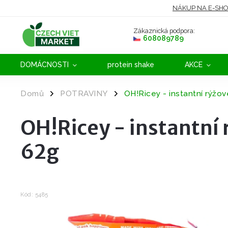
NÁKUP NA E-SH
Zákaznická podpora:
608089789
DOMÁCNOSTI
protein shake
AKCE
Domů
POTRAVINY
OH!Ricey - instantní rýžo
/
/
OH!Ricey - instantní 
62g
Kód:
5485