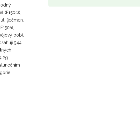
 sodný
l (E150c)),
utí (ječmen,
E150a),
sójový bob).
bsahují 944
stných
 4,2g
 slunečním
egorie