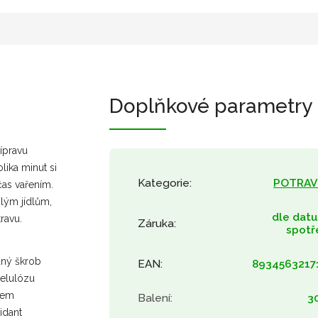
Doplňkové parametry
ípravu
ika minut si
Kategorie
:
POTRAV
čas vařením.
lým jídlům,
dle dat
ravu.
Záruka
:
spotř
aný škrob
EAN
:
8934563217
celulózu
ejem
Balení
:
3
idant