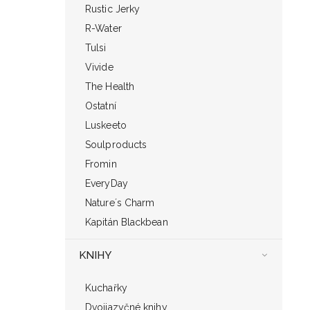
Rustic Jerky
R-Water
Tulsi
Vivide
The Health
Ostatní
Luskeeto
Soulproducts
Fromin
EveryDay
Nature´s Charm
Kapitán Blackbean
KNIHY
Kuchařky
Dvojjazyčné knihy