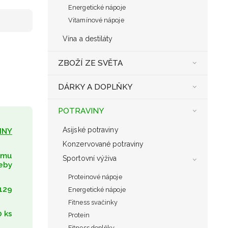
Energetické nápoje
Vitamínové nápoje
Vína a destiláty
ZBOŽÍ ZE SVĚTA
DÁRKY A DOPLŇKY
POTRAVINY
Asijské potraviny
INY
Konzervované potraviny
umu
Sportovní výživa
eby
Proteinové nápoje
129
Energetické nápoje
Fitness svačinky
0 ks
Protein
Fitness doplňky