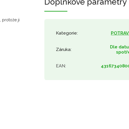
Doplňkové parametry
protože ji
Kategorie
:
POTRAV
Dle dat
Záruka
:
spotř
EAN
:
4316734080