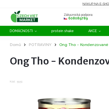
NÁKUP NA E-SH
Zákaznická podpora:
608089789
DOMÁCNOSTI
protein shake
AKCE
Domů
POTRAVINY
Ong Tho - Kondenzované 
/
/
Ong Tho - Kondenzov
Kód:
5551