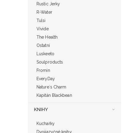
Rustic Jerky
R-Water
Tulsi
Vivide
The Health
Ostatní
Luskeeto
Soulproducts
Fromin
EveryDay
Nature´s Charm
Kapitán Blackbean
KNIHY
Kuchařky
Dvojjazyčné knihy