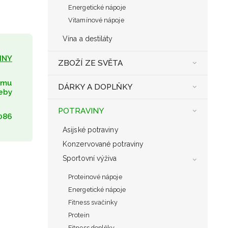
Energetické nápoje
Vitamínové nápoje
Vína a destiláty
INY
ZBOŽÍ ZE SVĚTA
umu
DÁRKY A DOPLŇKY
eby
POTRAVINY
086
Asijské potraviny
Konzervované potraviny
Sportovní výživa
Proteinové nápoje
Energetické nápoje
Fitness svačinky
Protein
Fitness doplňky