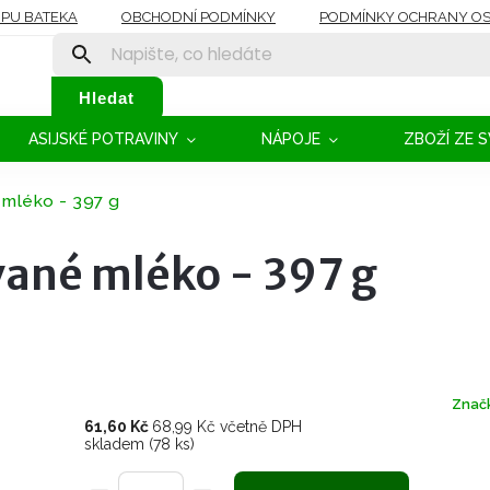
OPU BATEKA
OBCHODNÍ PODMÍNKY
PODMÍNKY OCHRANY OS
Hledat
ASIJSKÉ POTRAVINY
NÁPOJE
ZBOŽÍ ZE 
mléko - 397 g
ané mléko - 397 g
Znač
61,60 Kč
68,99 Kč včetně DPH
skladem
(78 ks)