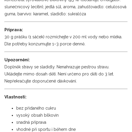
slunečnicový lecitin), jedlá sůl, aroma, zahušťovadlo: celulosová
guma, barvivo: karamel, sladidlo: sukralóza
Příprava:
30 g prášku (1 sáček) rozmíchejte v 200 ml vody nebo mléka.
Dle potřeby konzumujte 1–3 porce denně.
Upozornění:
Doplněk stravy se sladidly. Nenahrazuje pestrou stravu.
Ukládejte mimo dosah dětí. Není určeno pro děti do 3 let.
Nepřekračujte doporučené dávkování.
Vlastnosti:
bez přidaného cukru
vysoký obsah bílkovin
snadná příprava
vhodné při sportu i během dne