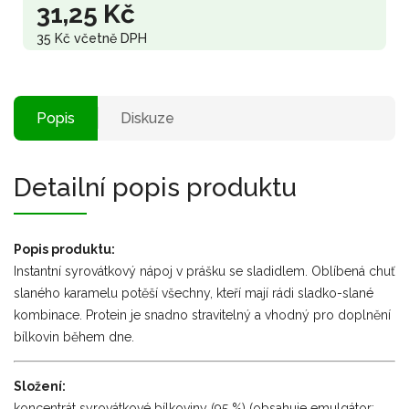
31,25 Kč
35 Kč včetně DPH
Popis
Diskuze
Detailní popis produktu
Popis produktu:
Instantní syrovátkový nápoj v prášku se sladidlem. Oblíbená chuť
slaného karamelu potěší všechny, kteří mají rádi sladko-slané
kombinace. Protein je snadno stravitelný a vhodný pro doplnění
bílkovin během dne.
Složení:
koncentrát syrovátkové bílkoviny (95 %) (obsahuje emulgátor: