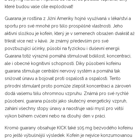
které budou vaše cíle explodovat!
Guarana je rostlina z Jižní Ameriky hojně využívaná v lékařství a
sportu pro své mnohé pro tělo prospěšné vlastnosti. Jeho
aktivní složkou je kofein, který je v semenech obsažen dvakrát až
třikrát více než v kávě. Je známý především pro své
povzbuzující účinky, působí na fyzickou i duševní energii.
Guarana totiž výrazně pomáhá stimulovat bdělost, koncentraci,
ale i obecné kognitivní schopnosti. Díky působení kofeinu
guarana stimuluje centrální nervový systém a pomáhá tak
snižovat únavu a bojovat proti ospalosti a ospalosti. Tento
přírodní stimulant proto pomůže zlepšit koncentraci a zároveň
dodá vašemu tělu ohromnou vzpruhu. Známá pro své rychlé
působení, guarana působí jako skutečný energetický vzpruh,
zahání všechny stopy únavy a naostřuje vaši mysl pro větší
výkon během cvičení nebo na dlouhý den v práci.
Kromě guarany obsahuje KICK také 105 mg bezvodého kofeinu
pro ještě výbušnější výsledek. Kofein je nejvíce konzumovanou