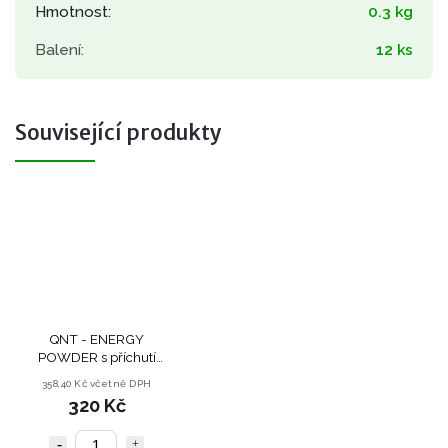
Hmotnost
:
0.3 kg
Balení
:
12 ks
Související produkty
QNT - ENERGY
POWDER s příchutí
Lesní Ovoce - 900 g
358,40 Kč včetně DPH
320 Kč