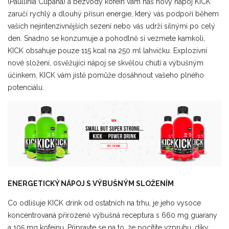
(Paullinia Cupana) a bezvodý kofein vám náš nový nápoj KICK
zaručí rychlý a dlouhý přísun energie, který vás podpoří během
vašich nejintenzivnějších sezení nebo vás udrží silnými po celý
den. Snadno se konzumuje a pohodlně si vezmete kamkoli,
KICK obsahuje pouze 115 kcal na 250 ml lahvičku. Explozivní
nové složení, osvěžující nápoj se skvělou chutí a výbušným
účinkem, KICK vám jistě pomůže dosáhnout vašeho plného
potenciálu.
ENERGETICKÝ NÁPOJ S VÝBUŠNÝM SLOŽENÍM
Co odlišuje KICK drink od ostatních na trhu, je jeho vysoce
koncentrovaná přirozeně výbušná receptura s 660 mg guarany
a 105 mg kofeinu. Připravte se na to, že pocítíte vzpruhu, díky