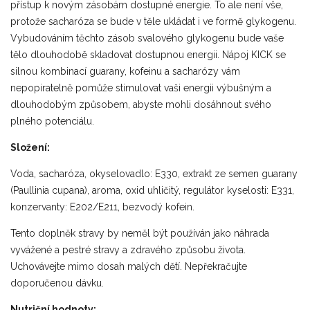
přístup k novým zásobám dostupné energie. To ale není vše,
protože sacharóza se bude v těle ukládat i ve formě glykogenu.
Vybudováním těchto zásob svalového glykogenu bude vaše
tělo dlouhodobě skladovat dostupnou energii. Nápoj KICK se
silnou kombinací guarany, kofeinu a sacharózy vám
nepopiratelně pomůže stimulovat vaši energii výbušným a
dlouhodobým způsobem, abyste mohli dosáhnout svého
plného potenciálu.
Složení:
Voda, sacharóza, okyselovadlo: E330, extrakt ze semen guarany
(Paullinia cupana), aroma, oxid uhličitý, regulátor kyselosti: E331,
konzervanty: E202/E211, bezvodý kofein.
Tento doplněk stravy by neměl být používán jako náhrada
vyvážené a pestré stravy a zdravého způsobu života.
Uchovávejte mimo dosah malých dětí. Nepřekračujte
doporučenou dávku.
Nutriční hodnoty: