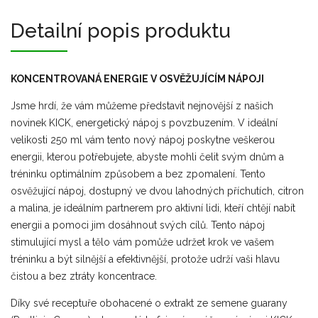
Detailní popis produktu
KONCENTROVANÁ ENERGIE V OSVĚŽUJÍCÍM NÁPOJI
Jsme hrdí, že vám můžeme představit nejnovější z našich
novinek KICK, energetický nápoj s povzbuzením. V ideální
velikosti 250 ml vám tento nový nápoj poskytne veškerou
energii, kterou potřebujete, abyste mohli čelit svým dnům a
tréninku optimálním způsobem a bez zpomalení. Tento
osvěžující nápoj, dostupný ve dvou lahodných příchutích, citron
a malina, je ideálním partnerem pro aktivní lidi, kteří chtějí nabít
energii a pomoci jim dosáhnout svých cílů. Tento nápoj
stimulující mysl a tělo vám pomůže udržet krok ve vašem
tréninku a být silnější a efektivnější, protože udrží vaši hlavu
čistou a bez ztráty koncentrace.
Díky své receptuře obohacené o extrakt ze semene guarany