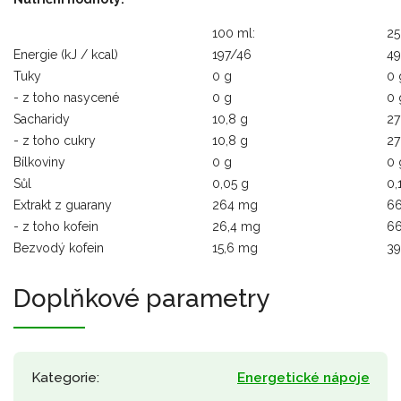
100 ml:
25
Energie (kJ / kcal)
197/46
49
Tuky
0 g
0 
- z toho nasycené
0 g
0 
Sacharidy
10,8 g
27
- z toho cukry
10,8 g
27
Bílkoviny
0 g
0 
Sůl
0,05 g
0,
Extrakt z guarany
264 mg
6
- z toho kofein
26,4 mg
6
Bezvodý kofein
15,6 mg
3
Doplňkové parametry
Kategorie
:
Energetické nápoje