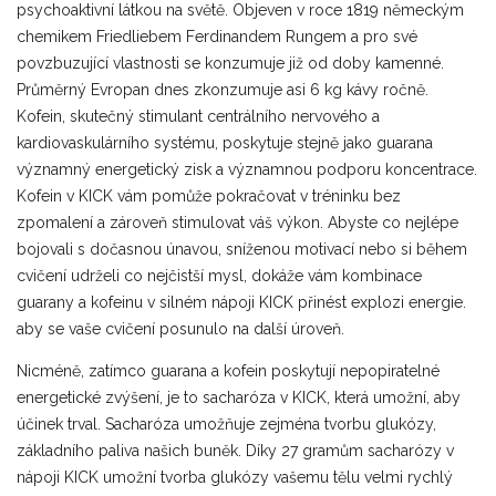
psychoaktivní látkou na světě. Objeven v roce 1819 německým
chemikem Friedliebem Ferdinandem Rungem a pro své
povzbuzující vlastnosti se konzumuje již od doby kamenné.
Průměrný Evropan dnes zkonzumuje asi 6 kg kávy ročně.
Kofein, skutečný stimulant centrálního nervového a
kardiovaskulárního systému, poskytuje stejně jako guarana
významný energetický zisk a významnou podporu koncentrace.
Kofein v KICK vám pomůže pokračovat v tréninku bez
zpomalení a zároveň stimulovat váš výkon. Abyste co nejlépe
bojovali s dočasnou únavou, sníženou motivací nebo si během
cvičení udrželi co nejčistší mysl, dokáže vám kombinace
guarany a kofeinu v silném nápoji KICK přinést explozi energie.
aby se vaše cvičení posunulo na další úroveň.
Nicméně, zatímco guarana a kofein poskytují nepopiratelné
energetické zvýšení, je to sacharóza v KICK, která umožní, aby
účinek trval. Sacharóza umožňuje zejména tvorbu glukózy,
základního paliva našich buněk. Díky 27 gramům sacharózy v
nápoji KICK umožní tvorba glukózy vašemu tělu velmi rychlý