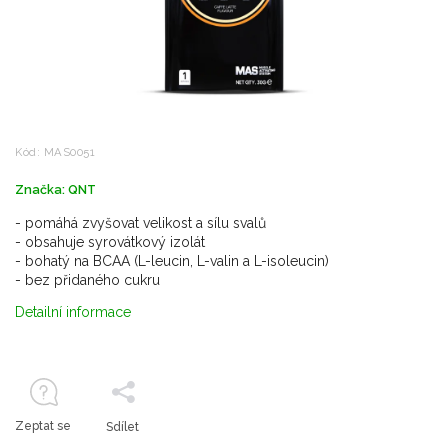
Kód:
MAS0051
Značka:
QNT
- pomáhá zvyšovat velikost a sílu svalů
- obsahuje syrovátkový izolát
- bohatý na BCAA (L-leucin, L-valin a L-isoleucin)
- bez přidaného cukru
Detailní informace
Zeptat se
Sdílet