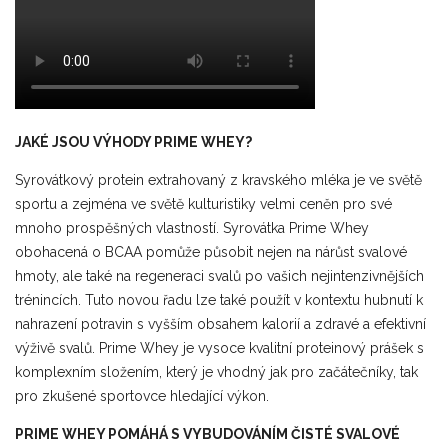
JAKÉ JSOU VÝHODY PRIME WHEY?
Syrovátkový protein extrahovaný z kravského mléka je ve světě
sportu a zejména ve světě kulturistiky velmi ceněn pro své
mnoho prospěšných vlastností. Syrovátka Prime Whey
obohacená o BCAA pomůže působit nejen na nárůst svalové
hmoty, ale také na regeneraci svalů po vašich nejintenzivnějších
trénincích. Tuto novou řadu lze také použít v kontextu hubnutí k
nahrazení potravin s vyšším obsahem kalorií a zdravé a efektivní
výživě svalů. Prime Whey je vysoce kvalitní proteinový prášek s
komplexním složením, který je vhodný jak pro začátečníky, tak
pro zkušené sportovce hledající výkon.
PRIME WHEY POMÁHÁ S VYBUDOVÁNÍM ČISTÉ SVALOVÉ