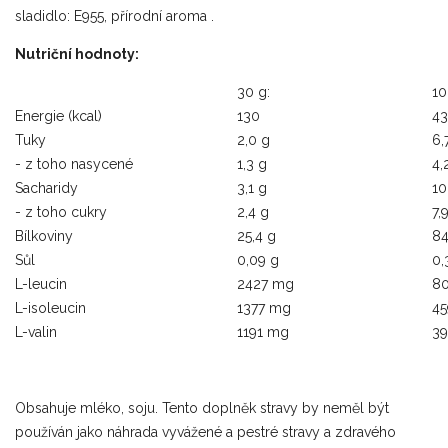
sladidlo: E955, přírodní aroma .
Nutriční hodnoty:
30 g:
10
Energie (kcal)
130
43
Tuky
2,0 g
6,
- z toho nasycené
1,3 g
4,
Sacharidy
3,1 g
10
- z toho cukry
2,4 g
7,
Bílkoviny
25,4 g
84
Sůl
0,09 g
0,
L-leucin
2427 mg
8
L-isoleucin
1377 mg
4
L-valin
1191 mg
3
Obsahuje mléko, soju. Tento doplněk stravy by neměl být
používán jako náhrada vyvážené a pestré stravy a zdravého