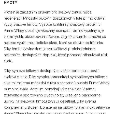
HMOTY
Protein je základním prvkem pro svalový tonus, růst a
regeneraci. Množství bílkovin dostupných v těle přímo ovlivní
vývoj svalové hmoty. Vysoce kvalitní syrovátkový protein v
Prime Whey obsahuje všechny esenciální aminokyseliny a je
velmi rychle absorbován střevem. Zejména vám to umožní co
nejlépe využít metabolické okno, které se otevře po tréninku.
Díky těmto vlastnostem je syrovátkový protein jedním z
nejlepších dostupných doplňků, které pomáhají stimulovat růst
svalů.
Díky syntéze bílkovin dostupných v těle porostou a posílí
svalová vlákna. Díky vysoké koncentraci syrovátkových bílkovin
a velmi malému množství cukru a sacharidů působí Prime Whey
přímo na svaly, které jim pomáhají výrazně růst. V rámci
zdravého a sportovního životního stylu se jeho blahodárné
účinky na svalovou hmotu zvyšují desetkrát. Díky svému
komplexnímu složení bohatému na bílkoviny a aminokyseliny se
Prime Whey ukazuje jako cenná součást programů na hubnutí.