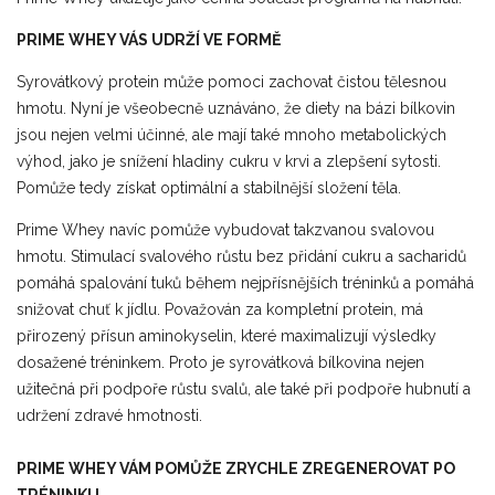
PRIME WHEY VÁS UDRŽÍ VE FORMĚ
Syrovátkový protein může pomoci zachovat čistou tělesnou
hmotu. Nyní je všeobecně uznáváno, že diety na bázi bílkovin
jsou nejen velmi účinné, ale mají také mnoho metabolických
výhod, jako je snížení hladiny cukru v krvi a zlepšení sytosti.
Pomůže tedy získat optimální a stabilnější složení těla.
Prime Whey navíc pomůže vybudovat takzvanou svalovou
hmotu. Stimulací svalového růstu bez přidání cukru a sacharidů
pomáhá spalování tuků během nejpřísnějších tréninků a pomáhá
snižovat chuť k jídlu. Považován za kompletní protein, má
přirozený přísun aminokyselin, které maximalizují výsledky
dosažené tréninkem. Proto je syrovátková bílkovina nejen
užitečná při podpoře růstu svalů, ale také při podpoře hubnutí a
udržení zdravé hmotnosti.
PRIME WHEY VÁM POMŮŽE ZRYCHLE ZREGENEROVAT PO
TRÉNINKU