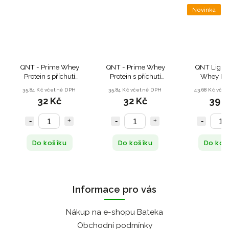
Novinka
QNT - Prime Whey
QNT - Prime Whey
QNT Light 
Protein s příchutí
Protein s příchutí
Whey Pro
Belgian Chocolate
Cookies & Cream -
Coconut 
35,84 Kč včetně DPH
35,84 Kč včetně DPH
43,68 Kč vče
Brownie - 30g
30g
32 Kč
32 Kč
39 K
Do košíku
Do košíku
Do koš
Informace pro vás
Nákup na e-shopu Bateka
Obchodní podmínky