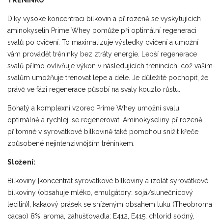
Díky vysoké koncentraci bílkovin a přirozeně se vyskytujících
aminokyselin Prime Whey pomůže při optimální regeneraci
svalů po cvičení. To maximalizuje výsledky cvičení a umožní
vám provádět tréninky bez ztráty energie. Lepší regenerace
svalů přímo ovlivňuje výkon v následujících trénincích, což vašim
svalům umožňuje trénovat lépe a déle. Je důležité pochopit, že
právě ve fázi regenerace působí na svaly kouzlo růstu.
Bohatý a komplexní vzorec Prime Whey umožní svalu
optimálně a rychleji se regenerovat. Aminokyseliny přirozeně
přítomné v syrovátkové bílkovině také pomohou snížit křeče
způsobené nejintenzivnějším tréninkem.
Složení:
Bílkoviny [koncentrát syrovátkové bílkoviny a izolát syrovátkové
bílkoviny (obsahuje mléko, emulgátory: soja/slunečnicový
lecitin)], kakaový prášek se sníženým obsahem tuku (Theobroma
cacao) 8%, aroma, zahušťovadla: E412, E415, chlorid sodný,