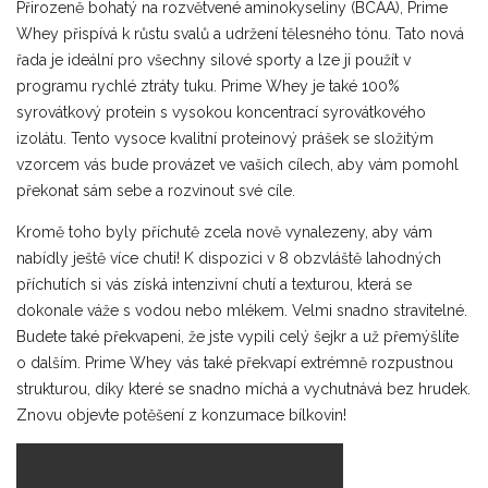
Přirozeně bohatý na rozvětvené aminokyseliny (BCAA), Prime
Whey přispívá k růstu svalů a udržení tělesného tónu. Tato nová
řada je ideální pro všechny silové sporty a lze ji použít v
programu rychlé ztráty tuku. Prime Whey je také 100%
syrovátkový protein s vysokou koncentrací syrovátkového
izolátu. Tento vysoce kvalitní proteinový prášek se složitým
vzorcem vás bude provázet ve vašich cílech, aby vám pomohl
překonat sám sebe a rozvinout své cíle.
Kromě toho byly příchutě zcela nově vynalezeny, aby vám
nabídly ještě více chuti! K dispozici v 8 obzvláště lahodných
příchutích si vás získá intenzivní chutí a texturou, která se
dokonale váže s vodou nebo mlékem. Velmi snadno stravitelné.
Budete také překvapeni, že jste vypili celý šejkr a už přemýšlíte
o dalším. Prime Whey vás také překvapí extrémně rozpustnou
strukturou, díky které se snadno míchá a vychutnává bez hrudek.
Znovu objevte potěšení z konzumace bílkovin!