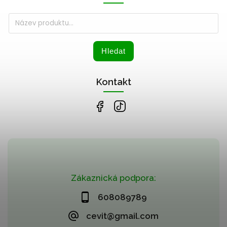
Hledat
Kontakt
Zákaznická podpora:
608089789
cevit@gmail.com