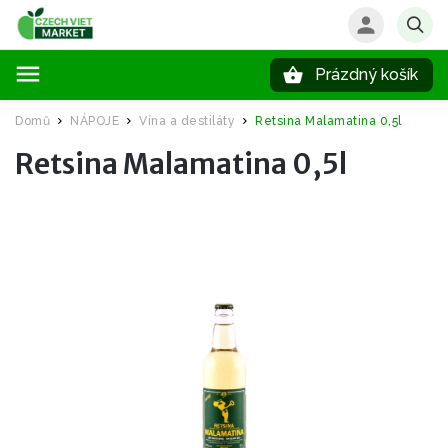
Prázdný košík
Hledat
Domů
NÁPOJE
Vína a destiláty
Retsina Malamatina 0,5l
/
/
/
Retsina Malamatina 0,5l