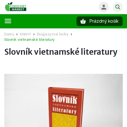
Prázdný košík
Hledat
Domů
KNIHY
Dvojjazyčné knihy
/
/
/
Slovník vietnamské literatury
Slovník vietnamské literatury