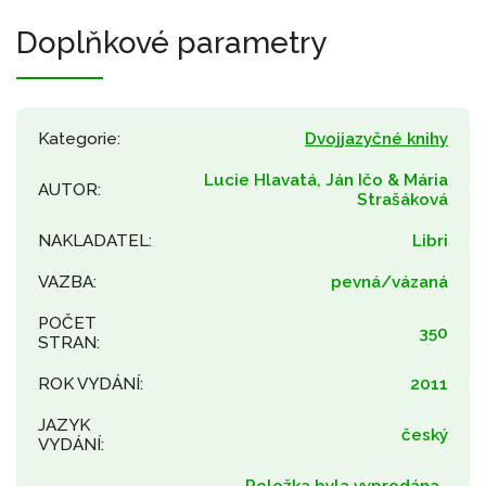
Doplňkové parametry
Kategorie
:
Dvojjazyčné knihy
Lucie Hlavatá, Ján Ičo & Mária
AUTOR
:
Strašáková
NAKLADATEL
:
Libri
VAZBA
:
pevná/vázaná
POČET
350
STRAN
:
ROK VYDÁNÍ
:
2011
JAZYK
český
VYDÁNÍ
:
Položka byla vyprodána…