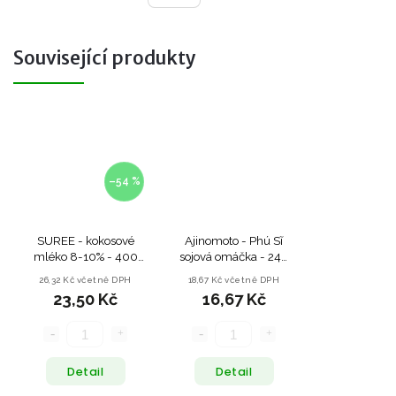
Související produkty
–54 %
SUREE - kokosové
Ajinomoto - Phú Sĩ
mléko 8-10% - 400
sojová omáčka - 240
ml
ml
26,32 Kč včetně DPH
18,67 Kč včetně DPH
23,50 Kč
16,67 Kč
Detail
Detail