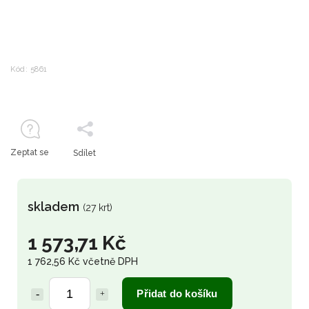
Kód:
5861
Zeptat se
Sdílet
skladem
(27 krt)
1 573,71 Kč
1 762,56 Kč včetně DPH
Přidat do košíku