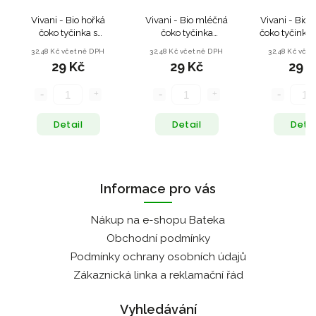
Vivani - Bio hořká
Vivani - Bio mléčná
Vivani - Bio 
čoko tyčinka s
čoko tyčinka
čoko tyčinka s
višněmi - 35g
ESPRESSO - 40g
35g
32,48 Kč včetně DPH
32,48 Kč včetně DPH
32,48 Kč vče
29 Kč
29 Kč
29 K
Detail
Detail
Detai
Informace pro vás
Nákup na e-shopu Bateka
Obchodní podmínky
Podmínky ochrany osobních údajů
Zákaznická linka a reklamační řád
Vyhledávání