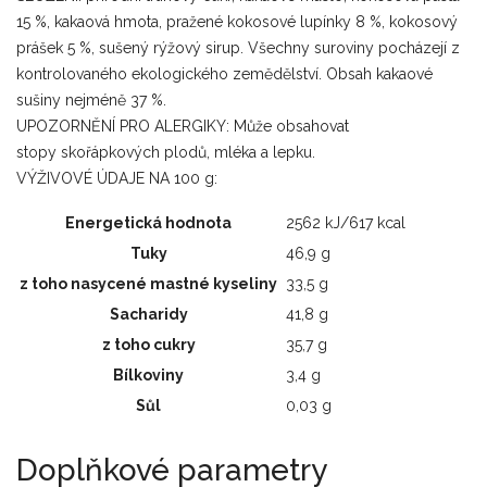
15 %, kakaová hmota, pražené kokosové lupínky 8 %, kokosový
prášek 5 %, sušený rýžový sirup. Všechny suroviny pocházejí z
kontrolovaného ekologického zemědělství. Obsah kakaové
sušiny nejméně 37 %.
UPOZORNĚNÍ PRO ALERGIKY: Může obsahovat
stopy
skořápkových plodů
,
mléka
a
lepku
.
VÝŽIVOVÉ ÚDAJE NA 100 g:
Energetická hodnota
2562 kJ/617 kcal
Tuky
46,9 g
z toho nasycené mastné kyseliny
33,5 g
Sacharidy
41,8 g
z toho cukry
35,7 g
Bílkoviny
3,4 g
Sůl
0,03 g
Doplňkové parametry