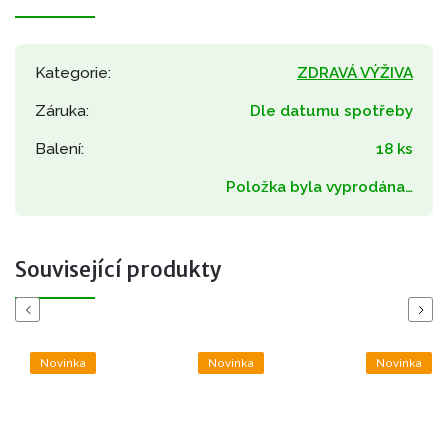
Kategorie
:
ZDRAVÁ VÝŽIVA
Záruka
:
Dle datumu spotřeby
Balení
:
18 ks
Položka byla vyprodána…
Související produkty
Previous
Next
Novinka
Novinka
Novinka