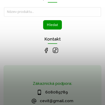
Hledat
Kontakt
Zákaznická podpora:
608089789
cevit@gmail.com