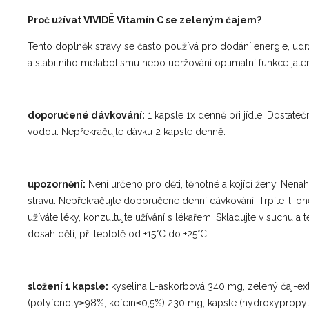
Proč užívat VIVIDĒ Vitamín C se zeleným čajem?
Tento doplněk stravy se často používá pro dodání energie, ud
a stabilního metabolismu nebo udržování optimální funkce jate
doporučené dávkování:
1 kapsle 1x denně při jídle. Dostateč
vodou. Nepřekračujte dávku 2 kapsle denně.
upozornění:
Není určeno pro děti, těhotné a kojící ženy. Nena
stravu. Nepřekračujte doporučené denní dávkování. Trpíte-li 
užíváte léky, konzultujte užívání s lékařem. Skladujte v suchu 
dosah dětí, při teplotě od +15°C do +25°C.
složení 1 kapsle:
kyselina L-askorbová 340 mg, zelený čaj-ext
(polyfenoly≥98%, kofein≤0,5%) 230 mg; kapsle (hydroxypropy