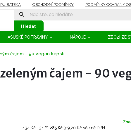
OPU BATEKA
OBCHODNÍ PODMÍNKY
PODMÍNKY OCHRANY OS
Hledat
ASIJSKÉ POTRAVINY
NÁPOJE
ZBOŽÍ ZE 
eným čajem - 90 vegan kapslí
e zeleným čajem - 90 ve
Zna
434 Kč
–34 %
285 Kč
319,20 Kč včetně DPH