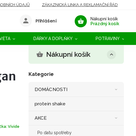
OBNÍCH ÚDAJŮ
ZÁKAZNICKÁ LINKA A REKLAMAČNÍ ŘÁD
Nákupní košík
Přihlášení
Prázdný košík
SVĚTA
DÁRKY A DOPLŇKY
POTRAVINY
Nákupní košík
gan
Kategorie
DOMÁCNOSTI
protein shake
AKCE
čka:
Vivide
Po datu spotřeby