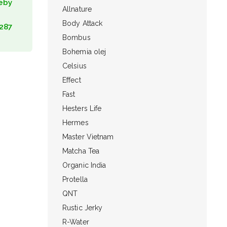
eby
Allnature
Body Attack
287
Bombus
Bohemia olej
Celsius
Effect
Fast
Hesters Life
Hermes
Master Vietnam
Matcha Tea
Organic India
Protella
QNT
Rustic Jerky
R-Water