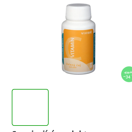
434 
–34