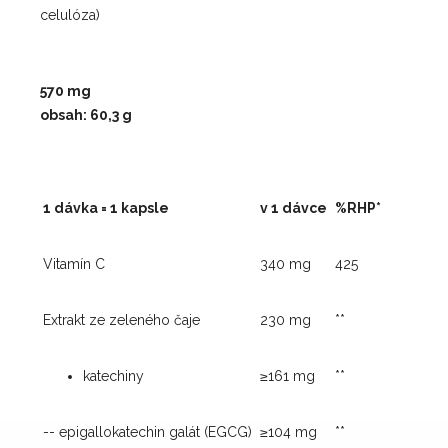
celulóza)
570 mg
obsah:
60,3 g
1 dávka = 1 kapsle
v 1 dávce
%RHP*
Vitamín C
340 mg
425
Extrakt ze zeleného čaje
230 mg
**
katechiny
≥161 mg
**
-- epigallokatechin galát (EGCG)
≥104 mg
**