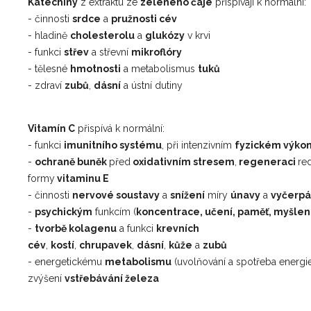
Katechiny
z extraktu ze
zeleného čaje
přispívají k normální:
- činnosti
srdce
a
pružnosti cév
- hladině
cholesterolu
a
glukózy
v krvi
- funkci
střev
a střevní
mikroflóry
- tělesné
hmotnosti
a metabolismus
tuků
- zdraví
zubů
,
dásní
a ústní dutiny
Vitamín C
přispívá k normální:
- funkci
imunitního systému
, při intenzivním
fyzickém výko
-
ochraně buněk
před
oxidativním stresem
,
regeneraci
re
formy
vitaminu E
- činnosti
nervové soustavy
a
snížení
míry
únavy
a
vyčerpá
-
psychickým
funkcím (
koncentrace, učení, paměť, myšlen
-
tvorbě kolagenu
a funkci
krevních
cév
,
kostí
,
chrupavek
,
dásní
,
kůže
a
zubů
- energetickému
metabolismu
(uvolňování a spotřeba energie
zvýšení
vstřebávání železa