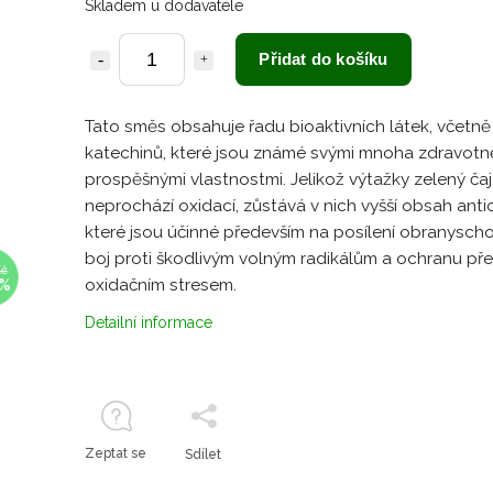
Skladem u dodavatele
Přidat do košíku
Tato směs obsahuje řadu bioaktivních látek, včetně
katechinů, které jsou známé svými mnoha zdravotn
prospěšnými vlastnostmi. Jelikož výtažky zelený čaj
neprochází oxidací, zůstává v nich vyšší obsah anti
které jsou účinné především na posílení obranyscho
boj proti škodlivým volným radikálům a ochranu př
Kč
oxidačním stresem.
 %
Detailní informace
Zeptat se
Sdílet