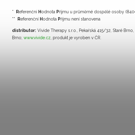
*
R
eferenční
H
odnota
P
říjmu u průměrné dospělé osoby (840
**
R
eferenční
H
odnota
P
říjmu není stanovena
distributor:
Vivide Therapy s.r.o., Pekařská 415/32, Staré Brno
Brno;
www.vivide.cz
, produkt je vyroben v ČR.