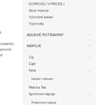
DOPRODEJ VÝPRODEJ
Akce měsíce
Výhodná balení
Výprodej
ě
ASIJSKÉ POTRAVINY
oxidantů,
NÁPOJE
pnosti,
ed
Čaj
Čaje
Káva
Master Vietnam
Matcha Tea
Sportovní nápoje
Proteinové nápoje