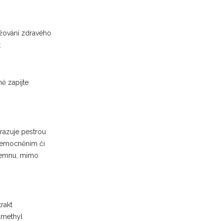
ržování zdravého
r.
ně zapijte
hrazuje pestrou
onemocněním či
a temnu, mimo
rakt
lmethyl