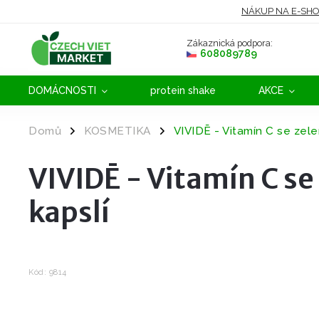
NÁKUP NA E-SH
Zákaznická podpora:
608089789
DOMÁCNOSTI
protein shake
AKCE
Domů
KOSMETIKA
VIVIDĒ - Vitamín C se zel
/
/
VIVIDĒ - Vitamín C s
kapslí
Kód:
9814