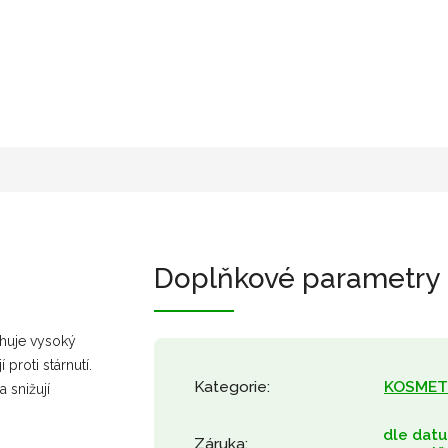
Doplňkové parametry
ahuje vysoký
 proti stárnutí.
Kategorie
:
KOSMET
 snižují
dle dat
Záruka
: