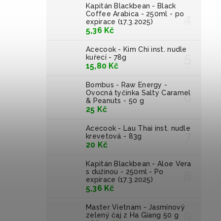
Kapitán Blackbean - Black
Coffee Arabica - 250ml - po
expirace (17.3.2025)
5,36 Kč
Acecook - Kim Chi inst. nudle
kuřecí - 78g
15,80 Kč
Bombus - Raw Energy -
Ovocná tyčinka Salty Caramel
& Peanuts - 50 g
25 Kč
Acecook - Lau Thai inst. nudle
krevetová - 83g
20 Kč
Kapitán Blackbean - Aloe Vera
s dužinou - 250ml - Po
expirace (17.3.2025)
5,36 Kč
Master Vietnam - Jasmínový
zelený čaj z Ha Giang 50 g