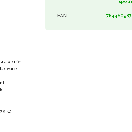
spotř
EAN
:
764460987
nu
a po něm
dukované
ní
í
)
) a ke