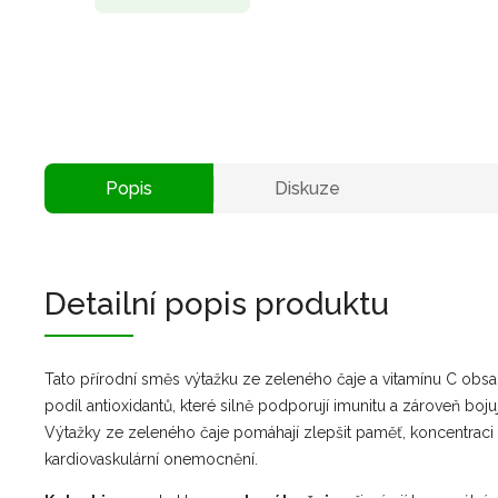
Popis
Diskuze
Detailní popis produktu
Tato přírodní směs výtažku ze zeleného čaje a vitamínu C obs
podíl antioxidantů, které silně podporují imunitu a zároveň bojují
Výtažky ze zeleného čaje pomáhají zlepšit paměť, koncentraci a
kardiovaskulární onemocnění.