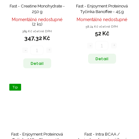
Fast - Creatine Monohydrate -
Fast - Enjoyment Proteinová
250 g
Tyčinka Banoffee - 45 g
Momentálně nedostupné
Momentálně nedostupné
(2 ks)
58,24 Kč včetně DPH
389 Kč včetně DPH
52 Kč
347,32 Kč
Detail
Detail
Tip
Fast - Enjoyment Proteinová
Fast - Intra BCAA /