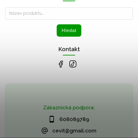
Hledat
Kontakt
Zákaznická podpora:
608089789
cevit@gmail.com