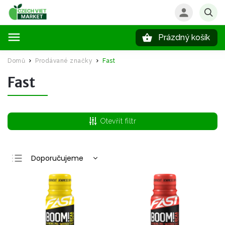
Prázdný košík
Hledat
Domů
Prodávané značky
Fast
/
/
Fast
Otevřít filtr
Doporučujeme
Nejlevnější
Nejdražší
Nejprodávanější
Abecedně