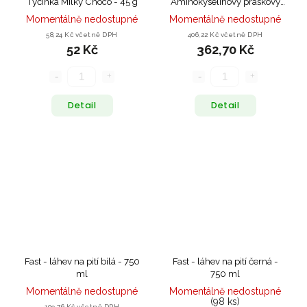
Tyčinka Milky Choco - 45 g
Aminokyselinový práškový
nápoj s příchutí Broskev - 450
Momentálně nedostupné
Momentálně nedostupné
g
58,24 Kč včetně DPH
406,22 Kč včetně DPH
52 Kč
362,70 Kč
Detail
Detail
Fast - láhev na pití bílá - 750
Fast - láhev na pití černá -
ml
750 ml
Momentálně nedostupné
Momentálně nedostupné
(98 ks)
109,76 Kč včetně DPH