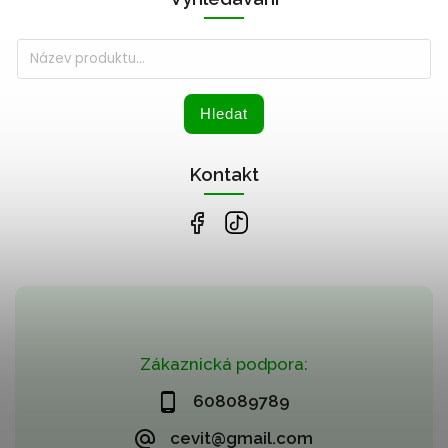
Hledat
Kontakt
Zákaznická podpora:
608089789
cevit@gmail.com