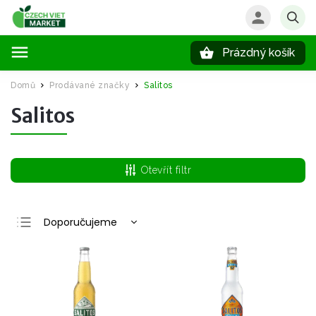
Prázdný košík
Hledat
Domů
Prodávané značky
Salitos
/
/
Salitos
Otevřít filtr
Doporučujeme
Nejlevnější
Nejdražší
Nejprodávanější
Abecedně