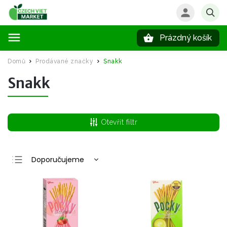
Prázdný košík
Hledat
Domů
Prodávané značky
Snakk
/
/
Snakk
Otevřít filtr
Doporučujeme
Nejlevnější
Nejdražší
Nejprodávanější
Abecedně