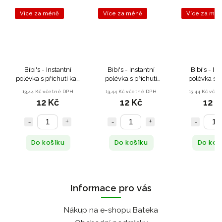
Více za méně
Více za méně
Více za mé
Bibi's - Instantní
Bibi's - Instantní
Bibi's - In
polévka s příchutí kari
polévka s příchutí
polévka s p
- 60 g
hovězí - 60 g
krevet - 
13,44 Kč včetně DPH
13,44 Kč včetně DPH
13,44 Kč vče
12 Kč
12 Kč
12 K
Do košíku
Do košíku
Do koš
Informace pro vás
Nákup na e-shopu Bateka