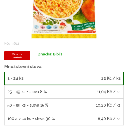
Kód:
3612
Značka:
Bibi's
Více za
méně
Množstevní sleva
1 - 24 ks
12 Kč
/ ks
25 - 49 ks = sleva 8 %
11,04 Kč
/ ks
50 - 99 ks = sleva 15 %
10,20 Kč
/ ks
100 a více ks = sleva 30 %
8,40 Kč
/ ks