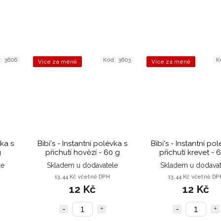
d:
3606
Kód:
3603
K
Více za méně
Více za méně
vka s
Bibi's - Instantní polévka s
Bibi's - Instantní po
g
příchutí hovězí - 60 g
příchutí krevet - 
le
Skladem u dodavatele
Skladem u dodavat
13,44 Kč včetně DPH
13,44 Kč včetně DP
12 Kč
12 Kč