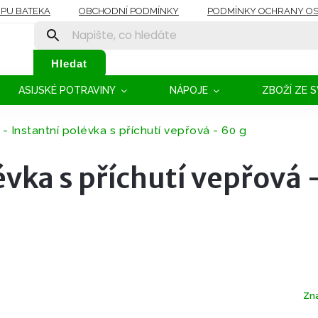
OPU BATEKA
OBCHODNÍ PODMÍNKY
PODMÍNKY OCHRANY OS
Hledat
ASIJSKÉ POTRAVINY
NÁPOJE
ZBOŽÍ ZE 
s - Instantní polévka s příchutí vepřová - 60 g
évka s příchutí vepřová 
Zn