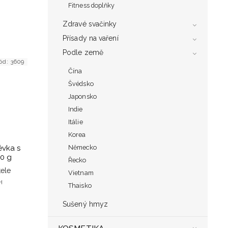
Fitness doplňky
Zdravé svačinky
Přísady na vaření
Podle země
ód:
3609
Čína
Švédsko
Japonsko
Indie
Itálie
Korea
lévka s
Německo
60 g
Řecko
ele
Vietnam
H
Thaisko
Sušený hmyz