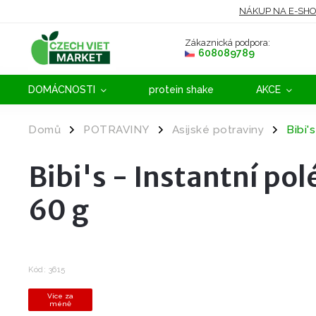
NÁKUP NA E-SH
Zákaznická podpora:
608089789
DOMÁCNOSTI
protein shake
AKCE
Domů
POTRAVINY
Asijské potraviny
Bibi'
/
/
/
Bibi's - Instantní pol
60 g
Kód:
3615
Více za
méně