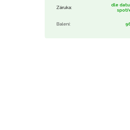
dle dat
Záruka
:
spotř
Balení
:
96