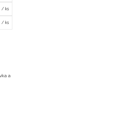
č
/ ks
č
/ ks
évka a