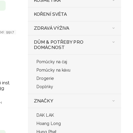
KOSMETIKA
KOŘENÍ SVĚTA
ZDRAVÁ VÝŽIVA
ód:
9917
DŮM & POTŘEBY PRO
DOMÁCNOST
Pomůcky na čaj
Pomůcky na kávu
Drogerie
inst.
Doplňky
3g
ZNAČKY
PH
DAK LAK
Hoang Long
Hung Phat