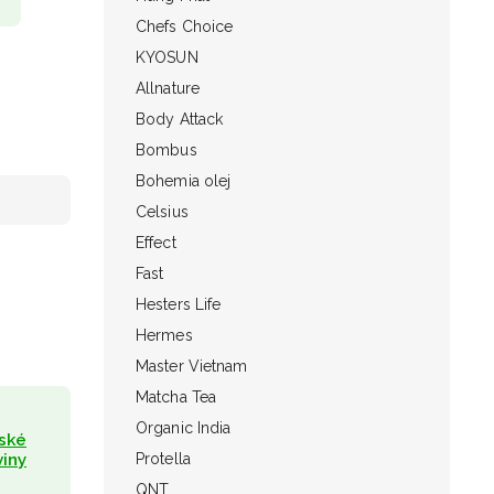
Chefs Choice
KYOSUN
Allnature
Body Attack
Bombus
Bohemia olej
Celsius
Effect
Fast
Hesters Life
Hermes
Master Vietnam
Matcha Tea
Organic India
jské
viny
Protella
QNT