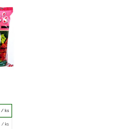
/ ks
č
/ ks