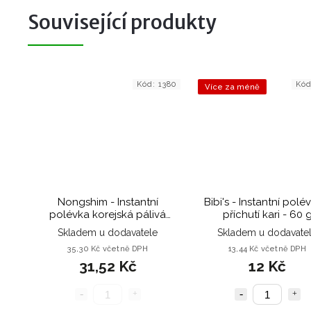
Související produkty
Kód:
1380
Kó
Více za méně
Nongshim - Instantní
Bibi's - Instantní polé
polévka korejská pálivá
příchutí kari - 60 
Kimchi - 75 g
Skladem u dodavatele
Skladem u dodavate
35,30 Kč včetně DPH
13,44 Kč včetně DPH
31,52 Kč
12 Kč