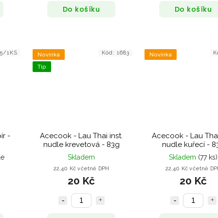
Do košíku
Do košíku
45/1KS
Kód:
1683
K
Novinka
Novinka
Tip
r -
Acecook - Lau Thai inst.
Acecook - Lau Thai 
nudle krevetová - 83g
nudle kuřecí - 8
le
Skladem
Skladem
(77 ks)
22,40 Kč včetně DPH
22,40 Kč včetně D
20 Kč
20 Kč