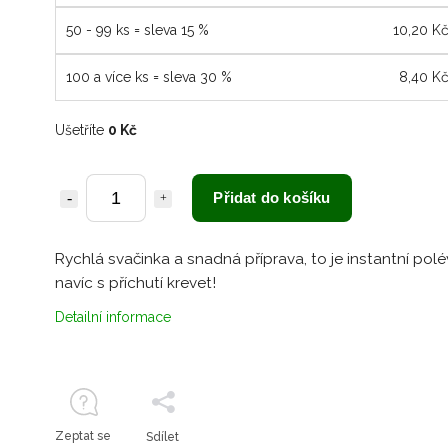
50 - 99 ks = sleva 15 %
10,20 K
100 a více ks = sleva 30 %
8,40 K
Ušetříte
0 Kč
Přidat do košíku
Rychlá svačinka a snadná příprava, to je instantní pol
navíc s příchutí krevet!
Detailní informace
Zeptat se
Sdílet