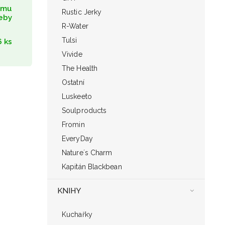
umu
Rustic Jerky
eby
R-Water
Tulsi
 ks
Vivide
The Health
Ostatní
Luskeeto
Soulproducts
Fromin
EveryDay
Nature´s Charm
Kapitán Blackbean
KNIHY
Kuchařky