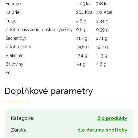
Energie:
1105 kJ
718 kJ
Kalorie:
264 Kcal
172 Kcal
Tuky:
3,6 g
2,34 g
Z toho nasycené mastné kyseliny:
0,6 g
0,39 g
Sacharidy:
41,7 g
27,1 g
Z toho cukry:
29,6 g
19,2 g
Vláknina:
17,4 g
11,3 g
Bílkoviny:
7,4 g
4,8 g
Sůl:
Doplňkové parametry
Kategorie
:
Bio produkty
Záruka
:
dle datumu spotřeby