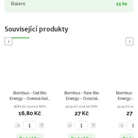
Balení
:
15 ks
Související produkty
Previous
Next
Bombus - Oat Bio
Bombus - Raw Bio
Bombus - R
Energy - Ovesná kaše
Energy - Ovocná
Energy - 
s ovocem Coconut &
tyčinka Black Currant
tyčinka Co
18,82 Kč včetně DPH
30,24 Kč včetně DPH
30,24 Kč vče
Cocoa - 65 g
& Coconut - 50 g
Cocoa - 
16,80 Kč
27 Kč
27 K