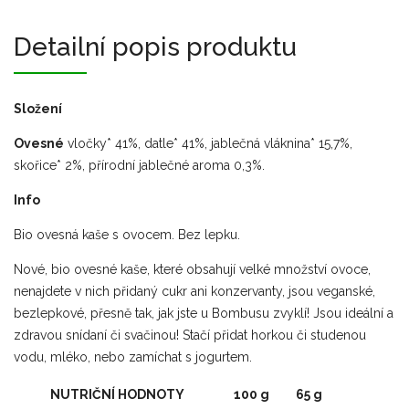
Detailní popis produktu
Složení
Ovesné
vločky* 41%, datle* 41%, jablečná vláknina* 15,7%,
skořice* 2%, přírodní jablečné aroma 0,3%.
Info
Bio ovesná kaše s ovocem. Bez lepku.
Nové, bio ovesné kaše, které obsahují velké množství ovoce,
nenajdete v nich přidaný cukr ani konzervanty, jsou veganské,
bezlepkové, přesně tak, jak jste u Bombusu zvyklí! Jsou ideální a
zdravou snídaní či svačinou! Stačí přidat horkou či studenou
vodu, mléko, nebo zamíchat s jogurtem.
NUTRIČNÍ HODNOTY
100 g
65 g