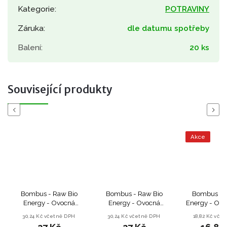
Kategorie
:
POTRAVINY
Záruka
:
dle datumu spotřeby
Balení
:
20 ks
Související produkty
Previous
Next
Akce
Bombus - Raw Bio
Bombus - Raw Bio
Bombus - O
Energy - Ovocná
Energy - Ovocná
Energy - Ove
tyčinka Peanut &
tyčinka Lemon &
s ovocem A
30,24 Kč včetně DPH
30,24 Kč včetně DPH
18,82 Kč vče
Cocoa - 50 g
Coconut - 50 g
Cinnamon 