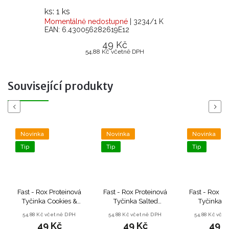
ks: 1 ks
Momentálně nedostupné
| 3234/1 K
EAN:
6.430056282619E12
49 Kč
54,88 Kč včetně DPH
Související produkty
Previous
Next
Novinka
Novinka
Novinka
Tip
Tip
Tip
Fast - Rox Proteinová
Fast - Rox Proteinová
Fast - Rox Pr
Tyčinka Cookies &
Tyčinka Salted
Tyčinka P
Cream - 55 g
Caramel Crisp - 55 g
Caramel Cris
54,88 Kč včetně DPH
54,88 Kč včetně DPH
54,88 Kč vče
49 Kč
49 Kč
49 K