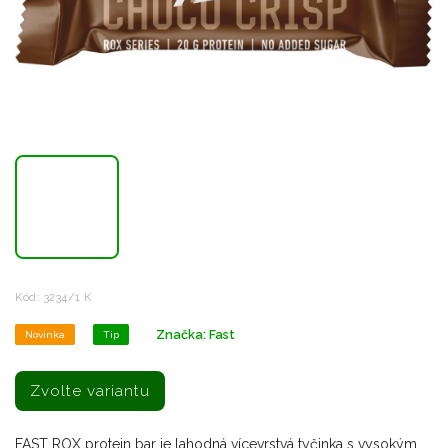
Kód:
3234/1 K
Značka:
Fast
Novinka
Tip
Zvolte variantu
FAST ROX protein bar je lahodná vícevrstvá tyčinka s vysokým