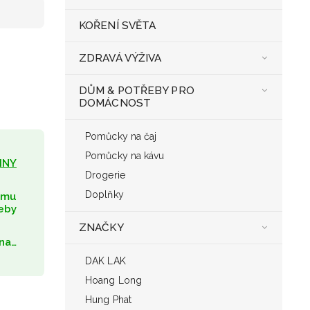
KOŘENÍ SVĚTA
ZDRAVÁ VÝŽIVA
DŮM & POTŘEBY PRO
DOMÁCNOST
Pomůcky na čaj
Pomůcky na kávu
INY
Drogerie
Doplňky
umu
eby
ZNAČKY
na…
DAK LAK
Hoang Long
Hung Phat