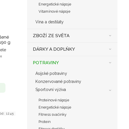
Energetické nápoje
Vitamínové nápoje
Vína a destiláty
ZBOŽÍ ZE SVĚTA
lené
 190 g
DÁRKY A DOPLŇKY
ele
PH
POTRAVINY
Asijské potraviny
Konzervované potraviny
Sportovní výživa
Proteinové nápoje
Energetické nápoje
ód:
1245
Fitness svačinky
Protein
Fitness doplňky