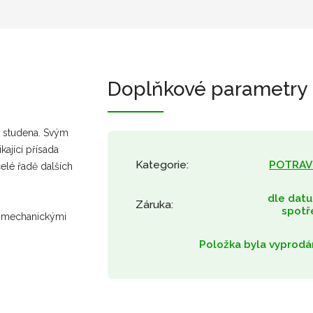
Doplňkové parametry
za studena. Svým
ající přísada
Kategorie
:
POTRAV
elé řadě dalších
dle dat
Záruka
:
spotř
e mechanickými
Položka byla vyprodá