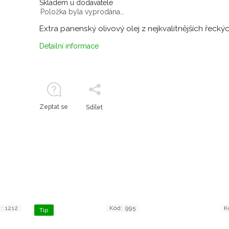
Skladem u dodavatele
Položka byla vyprodána…
Extra panenský olivový olej z nejkvalitnějších řeckých
Detailní informace
Zeptat se
Sdílet
d:
1212
Kód:
995
K
Tip