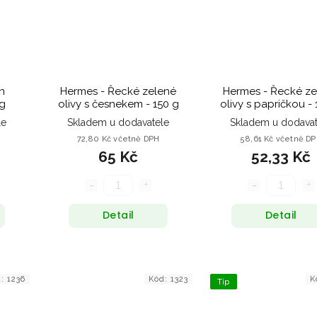
n
Hermes - Řecké zelené
Hermes - Řecké ze
15 g
olivy s česnekem - 150 g
olivy s papričkou -
le
Skladem u dodavatele
Skladem u dodavat
72,80 Kč včetně DPH
58,61 Kč včetně D
65 Kč
52,33 Kč
Detail
Detail
d:
1236
Kód:
1323
K
Tip