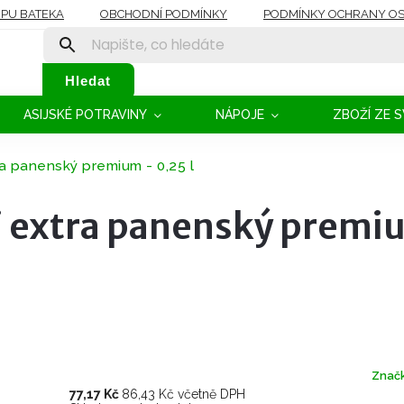
OPU BATEKA
OBCHODNÍ PODMÍNKY
PODMÍNKY OCHRANY OS
Hledat
ASIJSKÉ POTRAVINY
NÁPOJE
ZBOŽÍ ZE 
ra panenský premium - 0,25 l
j extra panenský premi
Znač
77,17 Kč
86,43 Kč včetně DPH