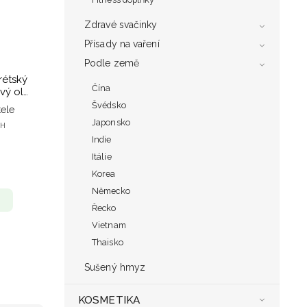
Zdravé svačinky
Přísady na vaření
Podle země
rétský
Čína
vý olej
Švédsko
ele
Japonsko
PH
Indie
Itálie
Korea
Německo
Řecko
Vietnam
Thaisko
Sušený hmyz
KOSMETIKA