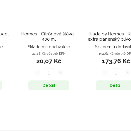
ocet
Hermes - Citrónová šťáva -
Iliada by Hermes - K
400 ml
extra panenský olivo
- 0,5l
le
Skladem u dodavatele
Skladem u dodavat
22,48 Kč včetně DPH
194,61 Kč včetně D
20,07 Kč
173,76 Kč
Detail
Detail