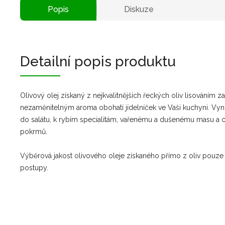
Popis
Diskuze
Detailní popis produktu
Olivový olej získaný z nejkvalitnějších řeckých oliv lisováním 
nezaměnitelným aroma obohatí jídelníček ve Vaši kuchyni. Vynik
do salátu, k rybím specialitám, vařenému a dušenému masu a c
pokrmů.
Výběrová jakost olivového oleje získaného přímo z oliv pouz
postupy.