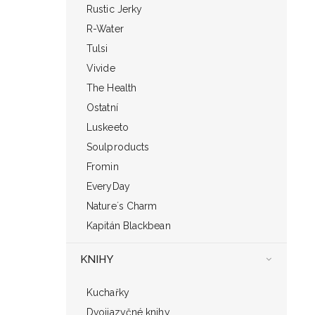
Rustic Jerky
R-Water
Tulsi
Vivide
The Health
Ostatní
Luskeeto
Soulproducts
Fromin
EveryDay
Nature´s Charm
Kapitán Blackbean
KNIHY
Kuchařky
Dvojjazyčné knihy