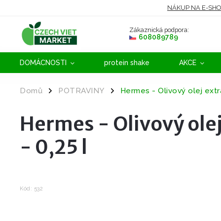
NÁKUP NA E-SH
Zákaznická podpora:
608089789
DOMÁCNOSTI
protein shake
AKCE
Domů
POTRAVINY
Hermes - Olivový olej ext
/
/
Hermes - Olivový ole
- 0,25 l
Kód:
532