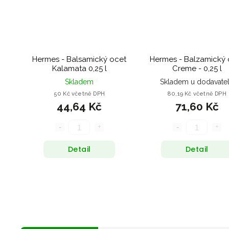
Hermes - Balsamický ocet
Hermes - Balzamický 
Kalamata 0,25 l
Creme - 0,25 l
Skladem
Skladem u dodavate
50 Kč včetně DPH
80,19 Kč včetně DPH
44,64 Kč
71,60 Kč
Detail
Detail