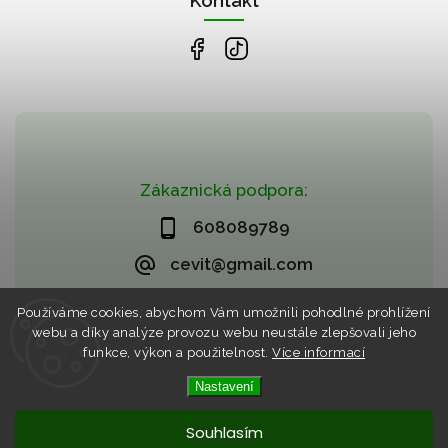
Kontakt
Zákaznická podpora:
608089789
cevit@gmail.com
Používáme cookies, abychom Vám umožnili pohodlné prohlížení
webu a díky analýze provozu webu neustále zlepšovali jeho
funkce, výkon a použitelnost.
Více informací
Nastavení
Copyright 2026
CZECHVIET market (CEVIT)
. Všechna práva
vyhrazena.
Vytvořil
Shoptet
| Design
Shoptak.cz
Souhlasím