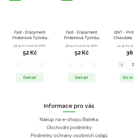
Fast - Enjoyment
Fast - Enjoyment
QNT - Protei
Proteinová Tyčinka
Proteinová Tyčinka
Chocolate Ch
Banoffee - 45 g
Milky Choco - 45 g
g
58,24 Kč včetně DPH
58,24 Kč včetně DPH
40,32 Kč vče
52 Kč
52 Kč
36 K
Detail
Detail
Do koš
Informace pro vás
Nákup na e-shopu Bateka
Obchodní podmínky
Podmínky ochrany osobních údajů