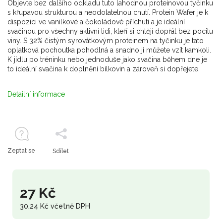
Objevte bez dalšího odkladu tuto lahodnou proteinovou tyčinku
s křupavou strukturou a neodolatelnou chutí. Protein Wafer je k
dispozici ve vanilkové a čokoládové příchuti a je ideální
svačinou pro všechny aktivní lidi, kteří si chtějí dopřát bez pocitu
viny. S 32% čistým syrovátkovým proteinem na tyčinku je tato
oplatková pochoutka pohodlná a snadno ji můžete vzít kamkoli.
K jídlu po tréninku nebo jednoduše jako svačina během dne je
to ideální svačina k doplnění bílkovin a zároveň si dopřejete.
Detailní informace
Zeptat se
Sdílet
27 Kč
30,24 Kč včetně DPH