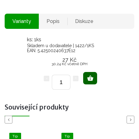
Varianty
Popis
Diskuze
ks: 1ks
Skladem u dodavatele
| 1422/1KS
EAN:
5.42500240637E12
27 Kč
30,24 Kč včetně DPH
Související produkty
Previous
Next
Tip
Tip