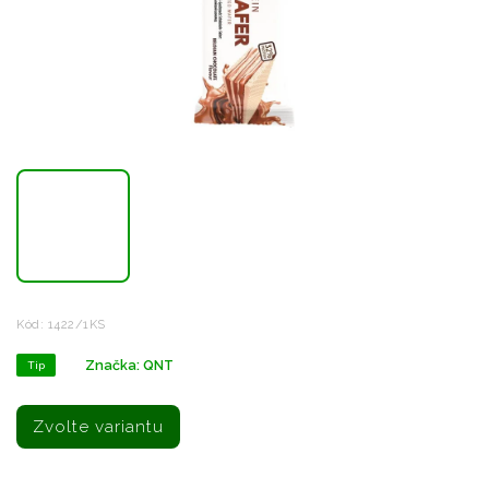
Kód:
1422/1KS
Značka:
QNT
Tip
Zvolte variantu