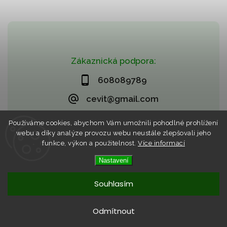
Zákaznická podpora:
608089789
cevit@gmail.com
Používáme cookies, abychom Vám umožnili pohodlné prohlížení
webu a díky analýze provozu webu neustále zlepšovali jeho
funkce, výkon a použitelnost.
Více informací
Nastavení
Copyright 2026
CZECHVIET market (CEVIT)
. Všechna práva
vyhrazena.
Vytvořil
Shoptet
| Design
Shoptak.cz
Souhlasím
Odmítnout
Nyní můžete využít možnosti předrezervace pro dopravu
zboží až k Vám domů s BATEKA!