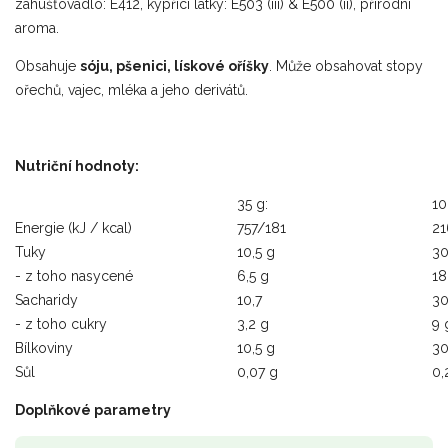
zahušťovadlo: E412, kypřící látky: E503 (iii) & E500 (ii), přírodní
aroma.
Obsahuje
sóju, pšenici, lískové oříšky
. Může obsahovat stopy
ořechů, vajec, mléka a jeho derivátů.
Nutriční hodnoty:
35 g:
10
Energie (kJ / kcal)
757/181
21
Tuky
10,5 g
30
- z toho nasycené
6,5 g
18
Sacharidy
10,7
30
- z toho cukry
3,2 g
9 
Bílkoviny
10,5 g
30
Sůl
0,07 g
0,
Doplňkové parametry