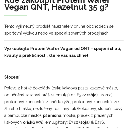
Kde zakoupit Protein Wafer
Vegan QNT, Hazelnut 35 g?
Tento výjimečný produkt naleznete v online obchodech se
sportovní výživou nebo ve specializovaných prodejnách.
Vyzkoušejte Protein Wafer Vegan od QNT – spojení chuti,
kvality a praktičnosti, které vás nadchne!
Složení:
Poleva z hořké čokolády (cukr, kakaová pasta, kakaové máslo,
odtučněný kakaový prášek, emulgátor: E322 (
sója
), aroma),
proteinový koncentrát z hnědé rýže, proteinový koncentrát ze
žlutého hrášku, neztužený rostlinný tuk (kokosový, slunečnicový
a bambucké máslo),
pšeničná
mouka, prášek z pražených
lískových
oříšků
(5%), emulgátory: E322 (
sója
) & E476,